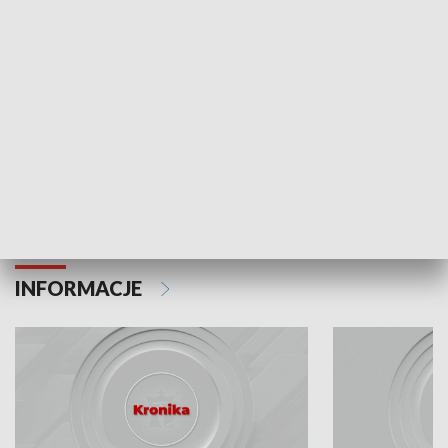
Odc. 6
Odc. 5
Czy wiesz, że Kraków inwestuje w edukację i
Czy wiesz, jak Kr
rozwój młodych?
mieszkańców?
INFORMACJE