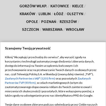
GORZÓW WLKP.
/
KATOWICE
/
KIELCE
/
KRAKÓW
/
LUBLIN
/
ŁÓDŹ
/
OLSZTYN
/
OPOLE
/
POZNAŃ
/
RZESZÓW
/
SZCZECIN
/
WARSZAWA
/
WROCŁAW
Szanujemy Twoją prywatność
Dołącz do nas:
Kliknij "Akceptuję i przechodzę do serwisu", aby wyrazić zgody na
korzystanie z technologii automatycznego śledzenia i zbierania danych,
TVP
dostęp do informacji na Twoim urządzeniu końcowym i ich
Abonament TVP
przechowywanie oraz na przetwarzanie Twoich danych osobowych przez
Regulamin TVP
nas, czyli Telewizję Polską S.A. w likwidacji (zwaną dalej również „TVP”),
Emisja w TVP
Zaufanych Partnerów z IAB* (1201 firm)
oraz pozostałych
Zaufanych
Polityka prywatności
Partnerów TVP (93 firm)
, w celach marketingowych (w tym do
Centrum informacji TVP
Moje zgody
zautomatyzowanego dopasowania reklam do Twoich zainteresowań i
mierzenia ich skuteczności) i pozostałych, które wskazujemy poniżej, a
Naziemna Telewizja Cyfrowa
Pomoc
także zgody na udostępnianie przez nas identyfikatora PPID do Google.
Sklep TVP
Biuro reklamy
Twoje dane osobowe zbierane podczas odwiedzania przez Ciebie naszych