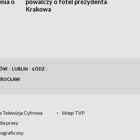
nia o
powalczy o fotel prezydenta
Krakowa
KÓW
/
LUBLIN
/
ŁÓDŹ
/
ROCŁAW
 Telewizja Cyfrowa
Sklep TVP
la prasy
tograficzny