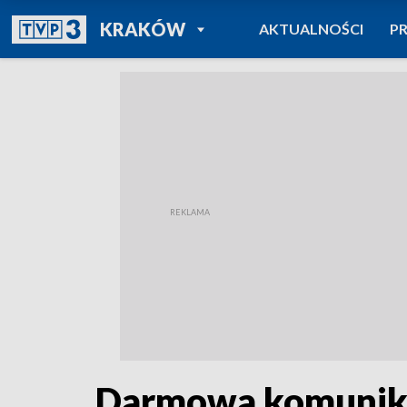
POWRÓT DO
KRAKÓW
AKTUALNOŚCI
P
TVP REGIONY
Darmowa komunik