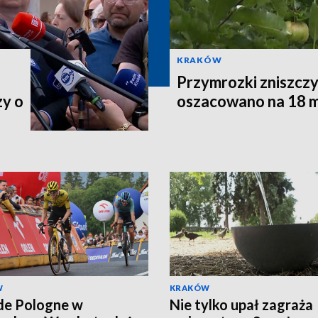
KRAKÓW
Przymrozki zniszczy
zy o
oszacowano na 18 m
W
KRAKÓW
de Pologne w
Nie tylko upał zagraża