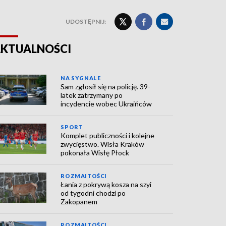
UDOSTĘPNIJ:
KTUALNOŚCI
NA SYGNALE
Sam zgłosił się na policję. 39-
latek zatrzymany po
incydencie wobec Ukraińców
SPORT
Komplet publiczności i kolejne
zwycięstwo. Wisła Kraków
pokonała Wisłę Płock
ROZMAITOŚCI
Łania z pokrywą kosza na szyi
od tygodni chodzi po
Zakopanem
ROZMAITOŚCI