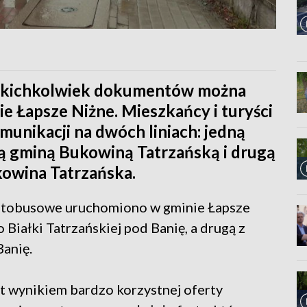
 jakichkolwiek dokumentów można
e Łapsze Niżne. Mieszkańcy i turyści
munikacji na dwóch liniach: jedną
ą gminą Bukowiną Tatrzańską i drugą
kowina Tatrzańska.
autobusowe uruchomiono w gminie Łapsze
 Białki Tatrzańskiej pod Banię, a drugą z
anię.
st wynikiem bardzo korzystnej oferty