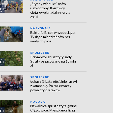
„Słynny wiadukt” znów
uszkodzony. Kierowcy
ciężarówek nadal ignorują
znaki
NA SYGNALE
Bakterie E. coli w wodociągu.
Tysiące mieszkańców bez
wody do picia
SPOŁECZNE
Przymrozki zniszczyły sady.
Straty oszacowano na 18 mln
zł
SPOŁECZNE
Łukasz Gibała oficjalnie ruszył
z kampanią. Po raz czwarty
powalczy o Kraków
POGODA
Nawałnica spustoszyła gminę
Ciężkowice. Mieszkańcy liczą