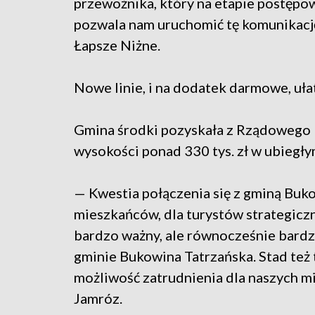
przewoźnika, który na etapie postępow
pozwala nam uruchomić tę komunikację
Łapsze Niżne.
Nowe linie, i na dodatek darmowe, uła
Gmina środki pozyskała z Rządoweg
wysokości ponad 330 tys. zł w ubiegłym 
— Kwestia połączenia się z gminą Buko
mieszkańców, dla turystów strategiczn
bardzo ważny, ale równocześnie bardz
gminie Bukowina Tatrzańska. Stad też 
możliwość zatrudnienia dla naszych m
Jamróz.