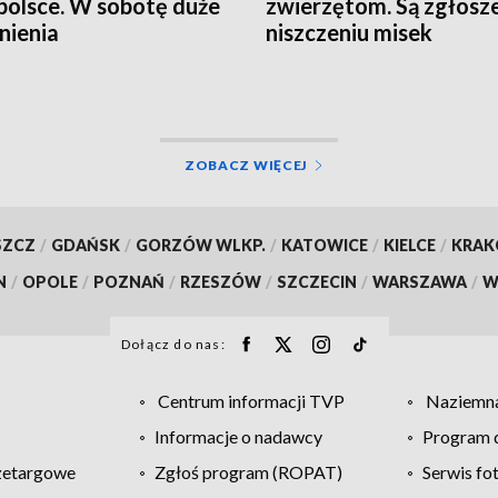
olsce. W sobotę duże
zwierzętom. Są zgłosze
nienia
niszczeniu misek
ZOBACZ WIĘCEJ
SZCZ
/
GDAŃSK
/
GORZÓW WLKP.
/
KATOWICE
/
KIELCE
/
KRA
N
/
OPOLE
/
POZNAŃ
/
RZESZÓW
/
SZCZECIN
/
WARSZAWA
/
W
Dołącz do nas:
Centrum informacji TVP
Naziemna
Informacje o nadawcy
Program d
zetargowe
Zgłoś program (ROPAT)
Serwis fo