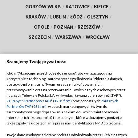
GORZÓW WLKP.
/
KATOWICE
/
KIELCE
/
KRAKÓW
/
LUBLIN
/
ŁÓDŹ
/
OLSZTYN
/
OPOLE
/
POZNAŃ
/
RZESZÓW
/
SZCZECIN
/
WARSZAWA
/
WROCŁAW
Szanujemy Twoją prywatność
Dołącz do nas:
Kliknij "Akceptuję i przechodzę do serwisu", aby wyrazić zgody na
korzystanie z technologii automatycznego śledzenia i zbierania danych,
TVP
dostęp do informacji na Twoim urządzeniu końcowym i ich
Abonament TVP
przechowywanie oraz na przetwarzanie Twoich danych osobowych przez
Regulamin TVP
nas, czyli Telewizję Polską S.A. w likwidacji (zwaną dalej również „TVP”),
Emisja w TVP
Polityka prywatności
Zaufanych Partnerów z IAB* (1201 firm)
oraz pozostałych
Zaufanych
Partnerów TVP (93 firm)
, w celach marketingowych (w tym do
Centrum informacji TVP
Moje zgody
zautomatyzowanego dopasowania reklam do Twoich zainteresowań i
mierzenia ich skuteczności) i pozostałych, które wskazujemy poniżej, a
Naziemna Telewizja Cyfrowa
Pomoc
także zgody na udostępnianie przez nas identyfikatora PPID do Google.
Sklep TVP
Biuro reklamy
Twoje dane osobowe zbierane podczas odwiedzania przez Ciebie naszych