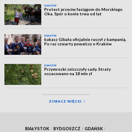
KRAKÓW
Protest przeciw fasiągom do Morskiego
Oka. Spór o konie trwa od lat
KRAKÓW
Łukasz Gibała oficjalnie ruszył z kampanią.
Po raz czwarty powalczy o Kraków
KRAKÓW
Przymrozki zniszczyły sady. Straty
oszacowano na 18 mln zł
ZOBACZ WIĘCEJ
BIAŁYSTOK
/
BYDGOSZCZ
/
GDAŃSK
/