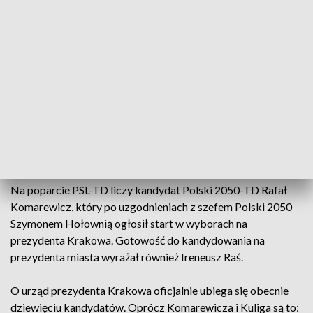
„Wciąż wierzymy jako PSL, że będzie jeden kandydat Koalicji
15 października, że dojedzie do porozumienia. Jeżeli taka
sytuacja nie będzie miała miejsca, to faktycznie Stronnictwu
najbliżej jest dziś do poparcia pana profesora Andrzeja
Kuliga” – powiedział w poniedziałek PAP szef małopolskich
struktur PSL, wojewoda Krzysztof Jan Klęczar.
Jak dodał, PSL bardzo ceni Rafała Komarewicza (Polska
2050), Ireneusza Rasia (PSL) oraz Piotra Kempfa (PSL).
Na poparcie PSL-TD liczy kandydat Polski 2050-TD Rafał
Komarewicz, który po uzgodnieniach z szefem Polski 2050
Szymonem Hołownią ogłosił start w wyborach na
prezydenta Krakowa. Gotowość do kandydowania na
prezydenta miasta wyrażał również Ireneusz Raś.
O urząd prezydenta Krakowa oficjalnie ubiega się obecnie
dziewięciu kandydatów. Oprócz Komarewicza i Kuliga są to: