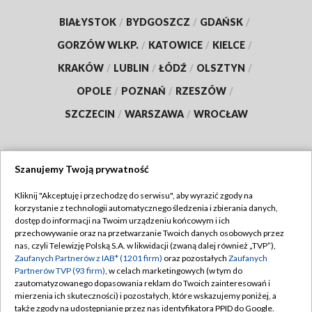
BIAŁYSTOK
/
BYDGOSZCZ
/
GDAŃSK
/
GORZÓW WLKP.
/
KATOWICE
/
KIELCE
/
KRAKÓW
/
LUBLIN
/
ŁÓDŹ
/
OLSZTYN
/
OPOLE
/
POZNAŃ
/
RZESZÓW
/
SZCZECIN
/
WARSZAWA
/
WROCŁAW
Szanujemy Twoją prywatność
Dołącz do nas:
Kliknij "Akceptuję i przechodzę do serwisu", aby wyrazić zgody na
korzystanie z technologii automatycznego śledzenia i zbierania danych,
TVP
dostęp do informacji na Twoim urządzeniu końcowym i ich
Abonament TVP
przechowywanie oraz na przetwarzanie Twoich danych osobowych przez
Regulamin TVP
nas, czyli Telewizję Polską S.A. w likwidacji (zwaną dalej również „TVP”),
Emisja w TVP
Zaufanych Partnerów z IAB* (1201 firm)
oraz pozostałych
Zaufanych
Polityka prywatności
Partnerów TVP (93 firm)
, w celach marketingowych (w tym do
Centrum informacji TVP
Moje zgody
zautomatyzowanego dopasowania reklam do Twoich zainteresowań i
mierzenia ich skuteczności) i pozostałych, które wskazujemy poniżej, a
Naziemna Telewizja Cyfrowa
Pomoc
także zgody na udostępnianie przez nas identyfikatora PPID do Google.