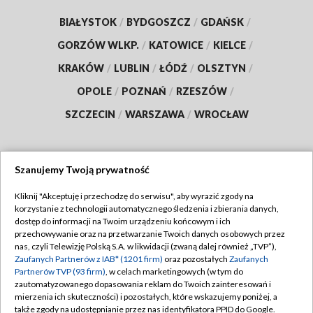
BIAŁYSTOK
/
BYDGOSZCZ
/
GDAŃSK
/
GORZÓW WLKP.
/
KATOWICE
/
KIELCE
/
KRAKÓW
/
LUBLIN
/
ŁÓDŹ
/
OLSZTYN
/
OPOLE
/
POZNAŃ
/
RZESZÓW
/
SZCZECIN
/
WARSZAWA
/
WROCŁAW
Szanujemy Twoją prywatność
Dołącz do nas:
Kliknij "Akceptuję i przechodzę do serwisu", aby wyrazić zgody na
korzystanie z technologii automatycznego śledzenia i zbierania danych,
TVP
dostęp do informacji na Twoim urządzeniu końcowym i ich
Abonament TVP
przechowywanie oraz na przetwarzanie Twoich danych osobowych przez
Regulamin TVP
nas, czyli Telewizję Polską S.A. w likwidacji (zwaną dalej również „TVP”),
Emisja w TVP
Zaufanych Partnerów z IAB* (1201 firm)
oraz pozostałych
Zaufanych
Polityka prywatności
Partnerów TVP (93 firm)
, w celach marketingowych (w tym do
Centrum informacji TVP
Moje zgody
zautomatyzowanego dopasowania reklam do Twoich zainteresowań i
mierzenia ich skuteczności) i pozostałych, które wskazujemy poniżej, a
Naziemna Telewizja Cyfrowa
Pomoc
także zgody na udostępnianie przez nas identyfikatora PPID do Google.