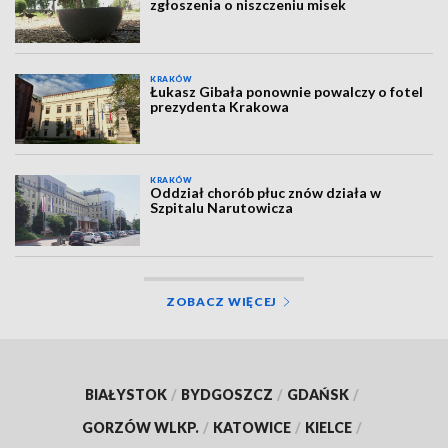
zgłoszenia o niszczeniu misek
KRAKÓW
Łukasz Gibała ponownie powalczy o fotel
prezydenta Krakowa
KRAKÓW
Oddział chorób płuc znów działa w
Szpitalu Narutowicza
ZOBACZ WIĘCEJ
BIAŁYSTOK
/
BYDGOSZCZ
/
GDAŃSK
/
GORZÓW WLKP.
/
KATOWICE
/
KIELCE
/