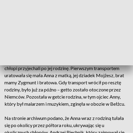
Jak podaje Archiwum Instytutu Pileckiego, Anna Grygiel-
Huryn z d. Kempińska urodziła się w 1942 roku w getcie w
Zakliczynie, w którym przebywała cała jej rodzina. Jej
dziadek, Mojżesz Riegelhaupt, miał przed wojną dwór i
stadninę koni, był dobrym pracodawcą i lubianym w okolicy
człowiekiem.
Gdy jesienią 1942 miała nastąpić likwidacja getta, miejscowi
chłopi przyjechali po jej rodzinę. Pierwszym transportem
uratowała się mała Anna z matką, jej dziadek Mojżesz, brat
mamy Zygmunt i bratowa. Gdy transport wrócił po resztę
rodziny, było już za późno – getto zostało otoczone przez
Niemców. Pozostała w getcie rodzina, w tym ojciec Anny,
który był malarzem i muzykiem, zginęła w obozie w Bełżcu.
Na stronie archiwum podano, że Anna wraz z rodziną tułała
się po okolicy przez półtora roku, ukrywając się u
okolicznych chłopów. Andrzej Piechnik, który zajmował się