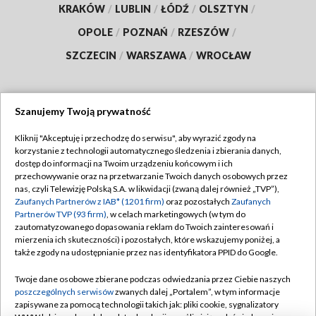
KRAKÓW
/
LUBLIN
/
ŁÓDŹ
/
OLSZTYN
/
OPOLE
/
POZNAŃ
/
RZESZÓW
/
SZCZECIN
/
WARSZAWA
/
WROCŁAW
Szanujemy Twoją prywatność
Dołącz do nas:
Kliknij "Akceptuję i przechodzę do serwisu", aby wyrazić zgody na
korzystanie z technologii automatycznego śledzenia i zbierania danych,
TVP
dostęp do informacji na Twoim urządzeniu końcowym i ich
Abonament TVP
przechowywanie oraz na przetwarzanie Twoich danych osobowych przez
Regulamin TVP
nas, czyli Telewizję Polską S.A. w likwidacji (zwaną dalej również „TVP”),
Emisja w TVP
Polityka prywatności
Zaufanych Partnerów z IAB* (1201 firm)
oraz pozostałych
Zaufanych
Partnerów TVP (93 firm)
, w celach marketingowych (w tym do
Centrum informacji TVP
Moje zgody
zautomatyzowanego dopasowania reklam do Twoich zainteresowań i
mierzenia ich skuteczności) i pozostałych, które wskazujemy poniżej, a
Naziemna Telewizja Cyfrowa
Pomoc
także zgody na udostępnianie przez nas identyfikatora PPID do Google.
Sklep TVP
Biuro reklamy
Twoje dane osobowe zbierane podczas odwiedzania przez Ciebie naszych
Rada Programowa
Kontakt
poszczególnych serwisów
zwanych dalej „Portalem”, w tym informacje
zapisywane za pomocą technologii takich jak: pliki cookie, sygnalizatory
System NOS