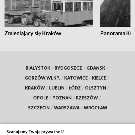
Zmieniający się Kraków
Panorama Kul
BIAŁYSTOK
/
BYDGOSZCZ
/
GDAŃSK
/
GORZÓW WLKP.
/
KATOWICE
/
KIELCE
/
KRAKÓW
/
LUBLIN
/
ŁÓDŹ
/
OLSZTYN
/
OPOLE
/
POZNAŃ
/
RZESZÓW
/
SZCZECIN
/
WARSZAWA
/
WROCŁAW
Szanujemy Twoją prywatność