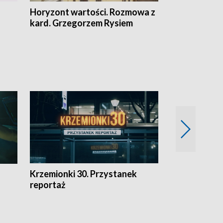
Horyzont wartości. Rozmowa z
Kulturalnie 
kard. Grzegorzem Rysiem
Krzemionki 30. Przystanek
Kraków - jak
reportaż