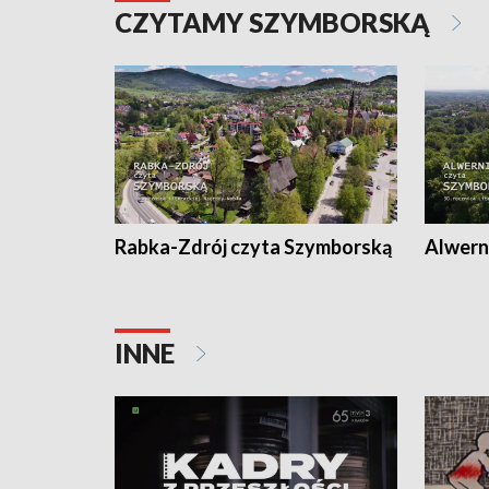
CZYTAMY SZYMBORSKĄ
Rabka-Zdrój czyta Szymborską
Alwern
INNE