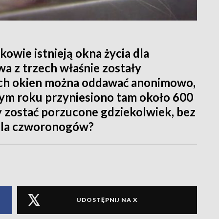
kowie istnieją okna życia dla
wa z trzech właśnie zostały
ich okien można oddawać anonimowo,
łym roku przyniesiono tam około 600
y zostać porzucone gdziekolwiek, bez
a dla czworonogów?
UDOSTĘPNIJ NA X