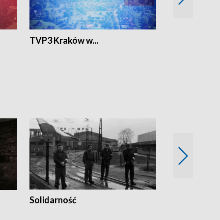
TVP3 Kraków w...
Ślizg
Solidarność
Trudne lata