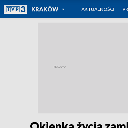
POWRÓT DO
KRAKÓW
AKTUALNOŚCI
P
TVP REGIONY
Okienka życia zam