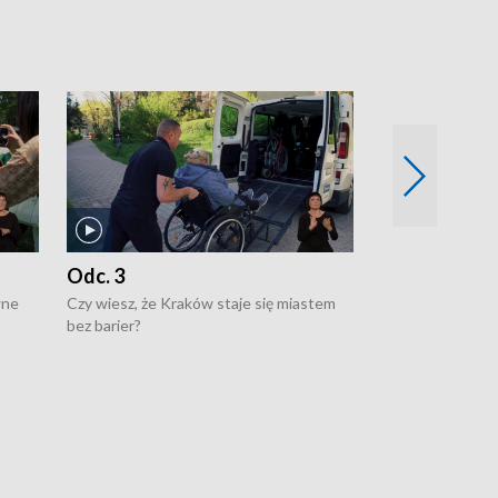
Odc. 3
Odc. 2
wne
Czy wiesz, że Kraków staje się miastem
Czy wiesz, że Kr
bez barier?
poprawia jakość 