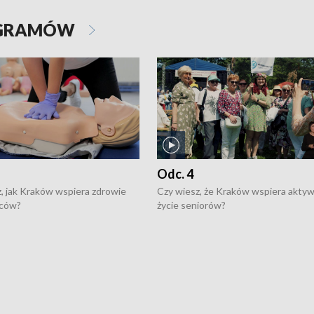
OGRAMÓW
Odc. 4
, jak Kraków wspiera zdrowie
Czy wiesz, że Kraków wspiera akty
ców?
życie seniorów?