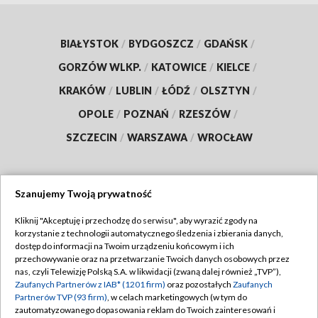
BIAŁYSTOK
/
BYDGOSZCZ
/
GDAŃSK
/
GORZÓW WLKP.
/
KATOWICE
/
KIELCE
/
KRAKÓW
/
LUBLIN
/
ŁÓDŹ
/
OLSZTYN
/
OPOLE
/
POZNAŃ
/
RZESZÓW
/
SZCZECIN
/
WARSZAWA
/
WROCŁAW
Szanujemy Twoją prywatność
Dołącz do nas:
Kliknij "Akceptuję i przechodzę do serwisu", aby wyrazić zgody na
korzystanie z technologii automatycznego śledzenia i zbierania danych,
TVP
dostęp do informacji na Twoim urządzeniu końcowym i ich
Abonament TVP
przechowywanie oraz na przetwarzanie Twoich danych osobowych przez
Regulamin TVP
nas, czyli Telewizję Polską S.A. w likwidacji (zwaną dalej również „TVP”),
Emisja w TVP
Polityka prywatności
Zaufanych Partnerów z IAB* (1201 firm)
oraz pozostałych
Zaufanych
Partnerów TVP (93 firm)
, w celach marketingowych (w tym do
Centrum informacji TVP
Moje zgody
zautomatyzowanego dopasowania reklam do Twoich zainteresowań i