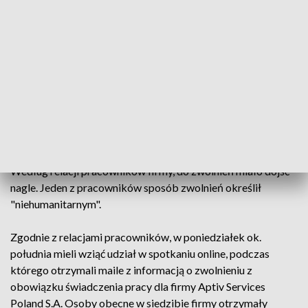
Podkreśliła też, że "zobowiązuje się do wsparcia
pracowników przez cały okres przejściowy i będzie
oferować pakiety odpraw, które są zgodne z rynkiem, w tym
kontynuację świadczeń".
Państwowa Inspekcja Pracy ma w najbliższych dniach
skontrolować, czy do zwolnień doszło zgodnie z prawem.
Kontrola nastąpi na wniosek posłów partii Razem.
Według relacji pracowników firmy, do zwolnień miało dojść
nagle. Jeden z pracowników sposób zwolnień określił
"niehumanitarnym".
Zgodnie z relacjami pracowników, w poniedziałek ok.
południa mieli wziąć udział w spotkaniu online, podczas
którego otrzymali maile z informacją o zwolnieniu z
obowiązku świadczenia pracy dla firmy Aptiv Services
Poland S.A. Osoby obecne w siedzibie firmy otrzymały