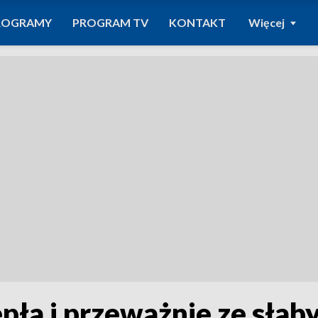
ROGRAMY
PROGRAM TV
KONTAKT
Więcej
epła i przeważnie ze sła