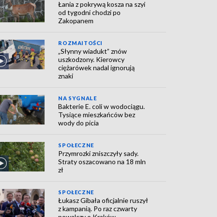
Łania z pokrywą kosza na szyi
od tygodni chodzi po
Zakopanem
ROZMAITOŚCI
„Słynny wiadukt” znów
uszkodzony. Kierowcy
ciężarówek nadal ignorują
znaki
NA SYGNALE
Bakterie E. coli w wodociągu.
Tysiące mieszkańców bez
wody do picia
SPOŁECZNE
Przymrozki zniszczyły sady.
Straty oszacowano na 18 mln
zł
SPOŁECZNE
Łukasz Gibała oficjalnie ruszył
z kampanią. Po raz czwarty
powalczy o Kraków