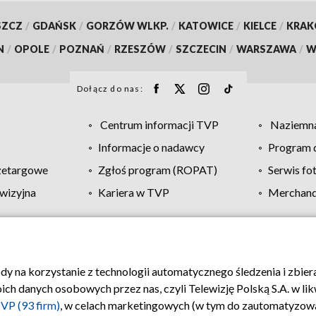
SZCZ
/
GDAŃSK
/
GORZÓW WLKP.
/
KATOWICE
/
KIELCE
/
KRA
N
/
OPOLE
/
POZNAŃ
/
RZESZÓW
/
SZCZECIN
/
WARSZAWA
/
W
Dołącz do nas:
Centrum informacji TVP
Naziemna
Informacje o nadawcy
Program d
zetargowe
Zgłoś program (ROPAT)
Serwis fo
wizyjna
Kariera w TVP
Merchandi
Polityka prywatności
Moje zgody
Pomoc
Biuro re
ody na korzystanie z technologii automatycznego śledzenia i zbie
 danych osobowych przez nas, czyli Telewizję Polską S.A. w likw
VP (93 firm)
, w celach marketingowych (w tym do zautomatyzow