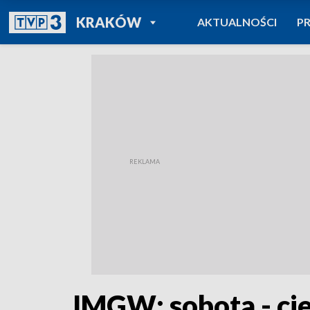
POWRÓT DO
KRAKÓW
AKTUALNOŚCI
P
TVP REGIONY
IMGW: sobota - ci