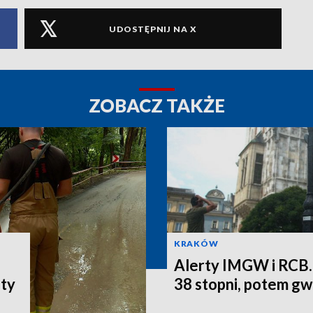
UDOSTĘPNIJ NA X
ZOBACZ TAKŻE
KRAKÓW
Alerty IMGW i RCB.
aty
38 stopni, potem g