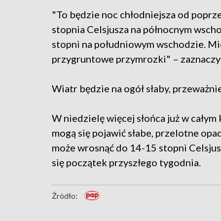
"To będzie noc chłodniejsza od poprze
stopnia Celsjusza na północnym wschod
stopni na południowym wschodzie. Mie
przygruntowe przymrozki" – zaznaczył
Wiatr będzie na ogół słaby, przeważn
W niedzielę więcej słońca już w całym 
mogą się pojawić słabe, przelotne opa
może wrosnąć do 14-15 stopni Celsju
się początek przyszłego tygodnia.
Źródło: