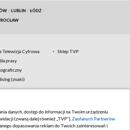
KÓW
/
LUBLIN
/
ŁÓDŹ
/
ROCŁAW
 Telewizja Cyfrowa
Sklep TVP
la prasy
tograficzny
sing (znaki)
klamy
Kontakt
rania danych, dostęp do informacji na Twoim urządzeniu
idacji (zwaną dalej również „TVP”),
Zaufanych Partnerów
anego dopasowania reklam do Twoich zainteresowań i