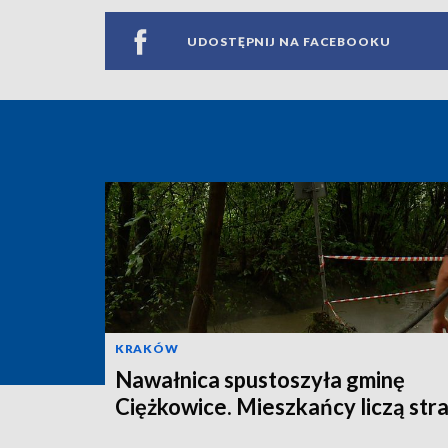
UDOSTĘPNIJ NA FACEBOOKU
KRAKÓW
Nawałnica spustoszyła gminę
Ciężkowice. Mieszkańcy liczą str