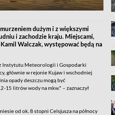
chmurzeniem dużym i z większymi
udniu i zachodzie kraju. Miejscami,
 Kamil Walczak, występować będą na
 Instytutu Meteorologii i Gospodarki
cy, głównie w rejonie Kujaw i wschodniej
dnia opady deszczu mogą być
12-15 litrów wody na mkw." – zaznaczył
esie od ok. 8 stopni Celsjusza na północy