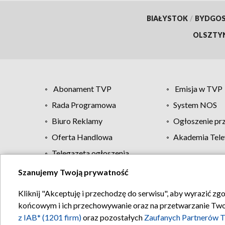
BIAŁYSTOK
/
BYDGO
OLSZTY
Abonament TVP
Emisja w TVP
Rada Programowa
System NOS
Biuro Reklamy
Ogłoszenie pr
Oferta Handlowa
Akademia Tele
Telegazeta ogłoszenia
Szanujemy Twoją prywatność
Regulamin TVP
Kliknij "Akceptuję i przechodzę do serwisu", aby wyrazić zg
końcowym i ich przechowywanie oraz na przetwarzanie Twoich
z IAB* (1201 firm)
oraz pozostałych
Zaufanych Partnerów T