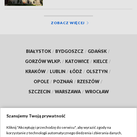
ZOBACZ WIĘCEJ
BIAŁYSTOK
/
BYDGOSZCZ
/
GDAŃSK
/
GORZÓW WLKP.
/
KATOWICE
/
KIELCE
/
KRAKÓW
/
LUBLIN
/
ŁÓDŹ
/
OLSZTYN
/
OPOLE
/
POZNAŃ
/
RZESZÓW
/
SZCZECIN
/
WARSZAWA
/
WROCŁAW
Szanujemy Twoją prywatność
Dołącz do nas:
Kliknij "Akceptuję i przechodzę do serwisu", aby wyrazić zgody na
korzystanie z technologii automatycznego śledzenia i zbierania danych,
TVP