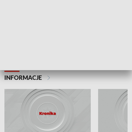
Odc. 6
Odc. 5
Czy wiesz, że Kraków inwestuje w edukację i
Czy wiesz, jak Kr
rozwój młodych?
mieszkańców?
INFORMACJE