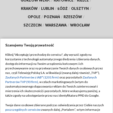
GORZÓW WLKP.
/
KATOWICE
/
KIELCE
/
KRAKÓW
/
LUBLIN
/
ŁÓDŹ
/
OLSZTYN
/
OPOLE
/
POZNAŃ
/
RZESZÓW
/
SZCZECIN
/
WARSZAWA
/
WROCŁAW
Szanujemy Twoją prywatność
Dołącz do nas:
Kliknij "Akceptuję i przechodzę do serwisu", aby wyrazić zgody na
korzystanie z technologii automatycznego śledzenia i zbierania danych,
TVP
dostęp do informacji na Twoim urządzeniu końcowym i ich
Abonament TVP
przechowywanie oraz na przetwarzanie Twoich danych osobowych przez
Regulamin TVP
nas, czyli Telewizję Polską S.A. w likwidacji (zwaną dalej również „TVP”),
Emisja w TVP
Zaufanych Partnerów z IAB* (1201 firm)
oraz pozostałych
Zaufanych
Polityka prywatności
Partnerów TVP (93 firm)
, w celach marketingowych (w tym do
Centrum informacji TVP
Moje zgody
zautomatyzowanego dopasowania reklam do Twoich zainteresowań i
mierzenia ich skuteczności) i pozostałych, które wskazujemy poniżej, a
Naziemna Telewizja Cyfrowa
Pomoc
także zgody na udostępnianie przez nas identyfikatora PPID do Google.
Sklep TVP
Biuro reklamy
Twoje dane osobowe zbierane podczas odwiedzania przez Ciebie naszych
Rada Programowa
poszczególnych serwisów
zwanych dalej „Portalem”, w tym informacje
Kontakt