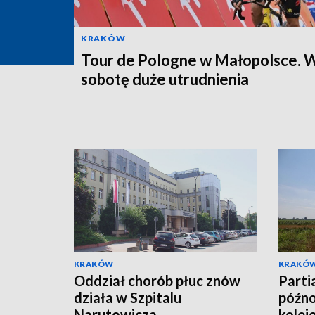
KRAKÓW
Tour de Pologne w Małopolsce. 
sobotę duże utrudnienia
KRAKÓW
KRAKÓ
Oddział chorób płuc znów
Parti
działa w Szpitalu
późno
Narutowicza
kole