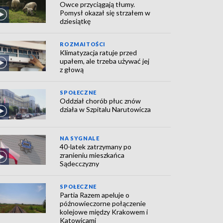
Owce przyciągają tłumy.
Pomysł okazał się strzałem w
dziesiątkę
ROZMAITOŚCI
Klimatyzacja ratuje przed
upałem, ale trzeba używać jej
z głową
SPOŁECZNE
Oddział chorób płuc znów
działa w Szpitalu Narutowicza
NA SYGNALE
40-latek zatrzymany po
zranieniu mieszkańca
Sądecczyzny
SPOŁECZNE
Partia Razem apeluje o
późnowieczorne połączenie
kolejowe między Krakowem i
Katowicami