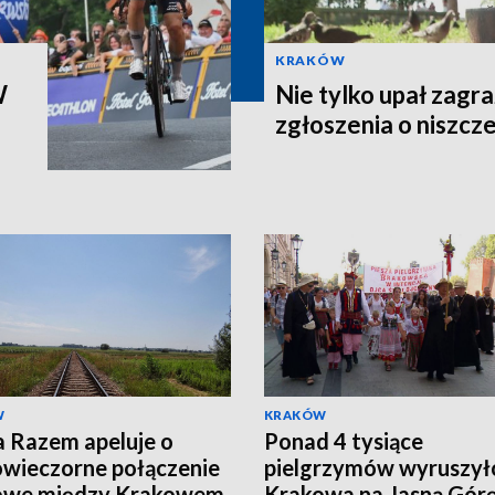
KRAKÓW
W
Nie tylko upał zagr
zgłoszenia o niszcz
W
KRAKÓW
a Razem apeluje o
Ponad 4 tysiące
wieczorne połączenie
pielgrzymów wyruszył
jowe między Krakowem
Krakowa na Jasną Gór