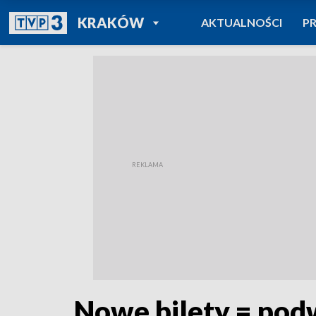
POWRÓT DO
KRAKÓW
AKTUALNOŚCI
P
TVP REGIONY
Nowe bilety = po