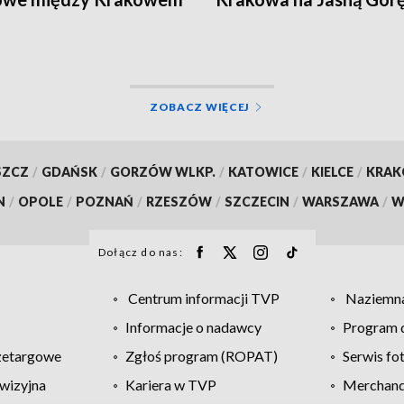
owicami
ZOBACZ WIĘCEJ
SZCZ
/
GDAŃSK
/
GORZÓW WLKP.
/
KATOWICE
/
KIELCE
/
KRA
N
/
OPOLE
/
POZNAŃ
/
RZESZÓW
/
SZCZECIN
/
WARSZAWA
/
W
Dołącz do nas:
Centrum informacji TVP
Naziemna
Informacje o nadawcy
Program d
zetargowe
Zgłoś program (ROPAT)
Serwis fo
wizyjna
Kariera w TVP
Merchandi