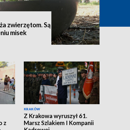
aża zwierzętom. Są
eniu misek
KRAKÓW
Z Krakowa wyruszył 61.
o z
Marsz Szlakiem I Kompanii
ę
Kadrowej