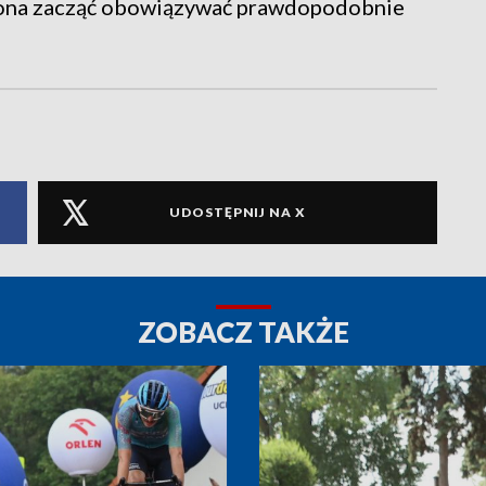
a ona zacząć obowiązywać prawdopodobnie
UDOSTĘPNIJ NA X
ZOBACZ TAKŻE