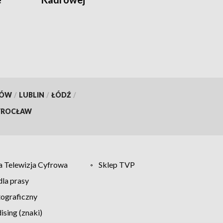
KÓW
/
LUBLIN
/
ŁÓDŹ
/
ROCŁAW
 Telewizja Cyfrowa
Sklep TVP
la prasy
tograficzny
sing (znaki)