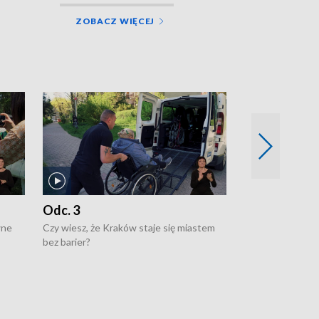
ZOBACZ WIĘCEJ
Odc. 3
Odc. 2
wne
Czy wiesz, że Kraków staje się miastem
Czy wiesz, że Kr
bez barier?
poprawia jakość 