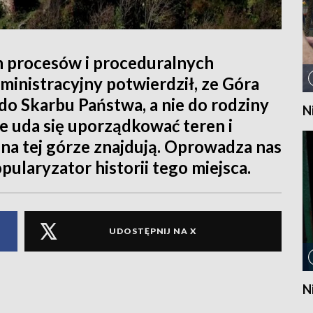
h procesów i proceduralnych
inistracyjny potwierdził, ze Góra
do Skarbu Państwa, a nie do rodziny
N
że uda się uporządkować teren i
 na tej górze znajdują. Oprowadza nas
pularyzator historii tego miejsca.
UDOSTĘPNIJ NA X
N