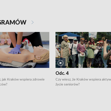
OGRAMÓW
Odc. 4
, jak Kraków wspiera zdrowie
Czy wiesz, że Kraków wspiera akty
ców?
życie seniorów?