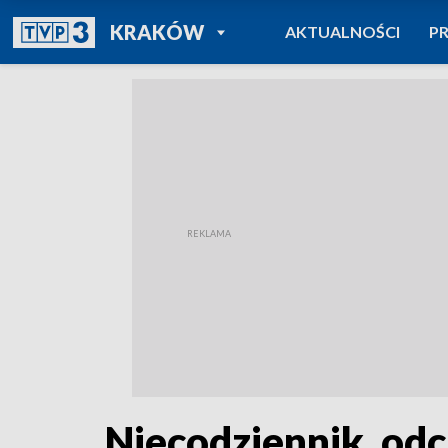
POWRÓT DO
KRAKÓW
AKTUALNOŚCI
P
TVP REGIONY
Niecodziennik, odc