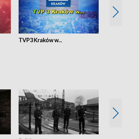
TVP3 Kraków w...
Ślizg