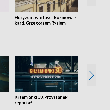
Horyzont wartości. Rozmowa z
Kulturalnie 
kard. Grzegorzem Rysiem
Krzemionki 30. Przystanek
Kraków - jak
reportaż