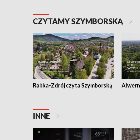
CZYTAMY SZYMBORSKĄ
Rabka-Zdrój czyta Szymborską
Alwern
INNE