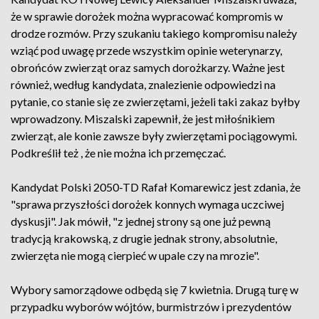
że w sprawie dorożek można wypracować kompromis w
drodze rozmów. Przy szukaniu takiego kompromisu należy
wziąć pod uwagę przede wszystkim opinie weterynarzy,
obrońców zwierząt oraz samych dorożkarzy. Ważne jest
również, według kandydata, znalezienie odpowiedzi na
pytanie, co stanie się ze zwierzętami, jeżeli taki zakaz byłby
wprowadzony. Miszalski zapewnił, że jest miłośnikiem
zwierząt, ale konie zawsze były zwierzętami pociągowymi.
Podkreślił też , że nie można ich przemęczać.
Kandydat Polski 2050-TD Rafał Komarewicz jest zdania, że
"sprawa przyszłości dorożek konnych wymaga uczciwej
dyskusji". Jak mówił, "z jednej strony są one już pewną
tradycją krakowską, z drugie jednak strony, absolutnie,
zwierzęta nie mogą cierpieć w upale czy na mrozie".
Wybory samorządowe odbędą się 7 kwietnia. Drugą turę w
przypadku wyborów wójtów, burmistrzów i prezydentów