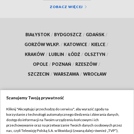
ZOBACZ WIĘCEJ
BIAŁYSTOK
/
BYDGOSZCZ
/
GDAŃSK
/
GORZÓW WLKP.
/
KATOWICE
/
KIELCE
/
KRAKÓW
/
LUBLIN
/
ŁÓDŹ
/
OLSZTYN
/
OPOLE
/
POZNAŃ
/
RZESZÓW
/
SZCZECIN
/
WARSZAWA
/
WROCŁAW
Szanujemy Twoją prywatność
Dołącz do nas:
Kliknij "Akceptuję i przechodzę do serwisu", aby wyrazić zgody na
korzystanie z technologii automatycznego śledzenia i zbierania danych,
TVP
dostęp do informacji na Twoim urządzeniu końcowym i ich
Abonament TVP
przechowywanie oraz na przetwarzanie Twoich danych osobowych przez
Regulamin TVP
nas, czyli Telewizję Polską S.A. w likwidacji (zwaną dalej również „TVP”),