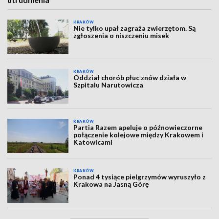
KRAKÓW
Nie tylko upał zagraża zwierzętom. Są
zgłoszenia o niszczeniu misek
KRAKÓW
Oddział chorób płuc znów działa w
Szpitalu Narutowicza
KRAKÓW
Partia Razem apeluje o późnowieczorne
połączenie kolejowe między Krakowem i
Katowicami
KRAKÓW
Ponad 4 tysiące pielgrzymów wyruszyło z
Krakowa na Jasną Górę