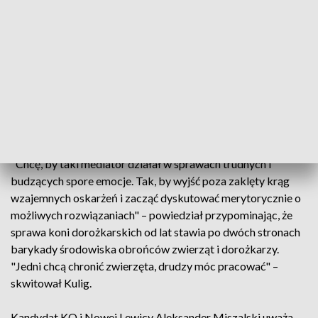
Pozostali kandydaci, których PAP w czwartek zapytała o
zdanie na temat zakazu proponowanego przez obrońców
zwierząt, nie opowiedzieli się jednoznacznie za tym
pomysłem.
Rozmowy z udziałem profesjonalnego mediatora
zaproponował wiceprezydent Andrzej Kulig, popierany przez
obecnego włodarza Jacka Majchrowskiego.
"Chcę, by taki mediator działał w sprawach trudnych i
budzących spore emocje. Tak, by wyjść poza zaklęty krąg
wzajemnych oskarżeń i zacząć dyskutować merytorycznie o
możliwych rozwiązaniach" – powiedział przypominając, że
sprawa koni dorożkarskich od lat stawia po dwóch stronach
barykady środowiska obrońców zwierząt i dorożkarzy.
"Jedni chcą chronić zwierzęta, drudzy móc pracować" –
skwitował Kulig.
Kandydat KO i Nowej Lewicy Aleksander Miszalski uważa,