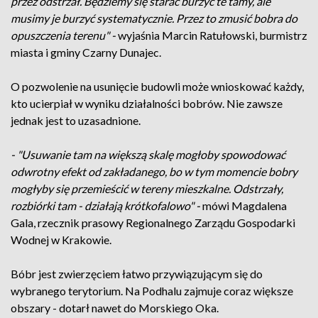
przez odstrzał. Będziemy się starać burzyć te tamy, ale
musimy je burzyć systematycznie. Przez to zmusić bobra do
opuszczenia terenu" -
wyjaśnia Marcin Ratułowski, burmistrz
miasta i gminy Czarny Dunajec.
O pozwolenie na usunięcie budowli może wnioskować każdy,
kto ucierpiał w wyniku działalności bobrów. Nie zawsze
jednak jest to uzasadnione.
- "Usuwanie tam na większą skalę mogłoby spowodować
odwrotny efekt od zakładanego, bo w tym momencie bobry
mogłyby się przemieścić w tereny mieszkalne. Odstrzały,
rozbiórki tam - działają krótkofalowo" -
mówi Magdalena
Gala, rzecznik prasowy Regionalnego Zarządu Gospodarki
Wodnej w Krakowie.
Bóbr jest zwierzęciem łatwo przywiązującym się do
wybranego terytorium. Na Podhalu zajmuje coraz większe
obszary - dotarł nawet do Morskiego Oka.