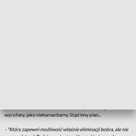
jedna z jego pasiek jest tuż przy potoku, który upodobały
sobie bobry. Kilkadziesiąt lat temu, własnoręcznie posadził
tu wierzby i klony:
- "Na tym moim drzewostanie, który powinien w tej chwili
dawać pyłek dla pszczół, zostały powalone. Dla mnie, to jest
po prostu... mi się płakać chce".
Ręce załamują także rolnicy z okolicznych wsi - efektem
budowy tam przez bobry są podtopione działki.
Jednym z pomysłów była eliminacja części populacji
zwierząt. Gmina w zeszłym roku złożyła wniosek do
Regionalnej Dyrekcji Ochrony Środowiska w Krakowie o
pozwolenie na odstrzał 30 sztuk. Pomysł został jednak
wycofany, jako niehumanitarny. Stąd inny plan...
- "Który zapewni możliwość właśnie eliminacji bobra, ale nie