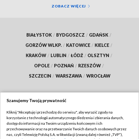
ZOBACZ WIĘCEJ
BIAŁYSTOK
/
BYDGOSZCZ
/
GDAŃSK
/
GORZÓW WLKP.
/
KATOWICE
/
KIELCE
/
KRAKÓW
/
LUBLIN
/
ŁÓDŹ
/
OLSZTYN
/
OPOLE
/
POZNAŃ
/
RZESZÓW
/
SZCZECIN
/
WARSZAWA
/
WROCŁAW
Szanujemy Twoją prywatność
Dołącz do nas:
Kliknij "Akceptuję i przechodzę do serwisu", aby wyrazić zgody na
korzystanie z technologii automatycznego śledzenia i zbierania danych,
TVP
dostęp do informacji na Twoim urządzeniu końcowym i ich
Abonament TVP
przechowywanie oraz na przetwarzanie Twoich danych osobowych przez
Regulamin TVP
nas, czyli Telewizję Polską S.A. w likwidacji (zwaną dalej również „TVP”),