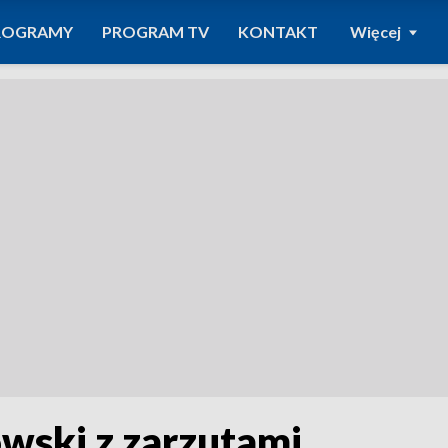
ROGRAMY
PROGRAM TV
KONTAKT
Więcej
wski z zarzutami