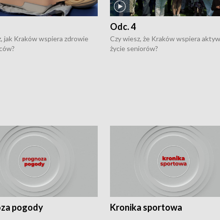
Odc. 4
, jak Kraków wspiera zdrowie
Czy wiesz, że Kraków wspiera akty
ców?
życie seniorów?
za pogody
Kronika sportowa