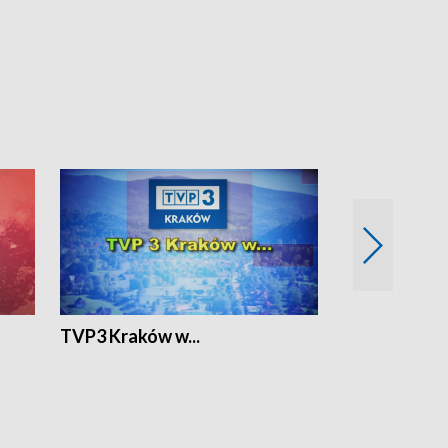
TVP3 Kraków w...
Ślizg