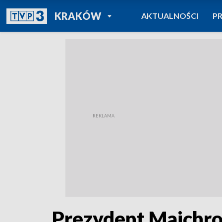
POWRÓT DO
KRAKÓW
AKTUALNOŚCI
P
TVP REGIONY
Prezydent Majchro