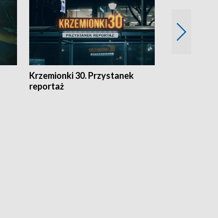
Krzemionki 30. Przystanek
Kraków - jak
reportaż