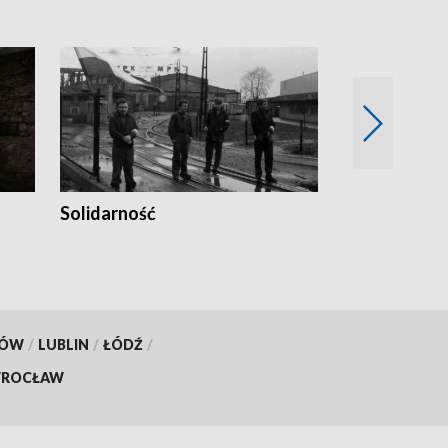
Solidarność
Trudne lata
KÓW
/
LUBLIN
/
ŁÓDŹ
/
ROCŁAW