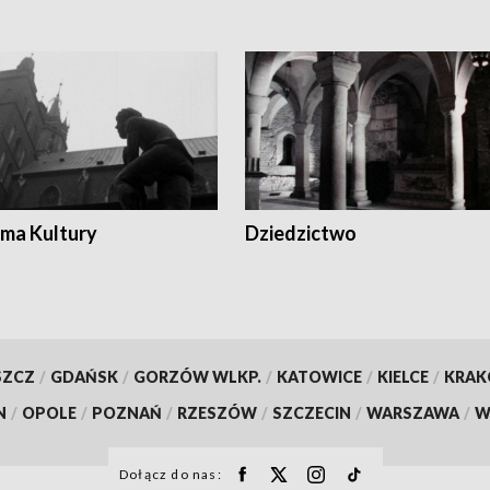
ma Kultury
Dziedzictwo
SZCZ
/
GDAŃSK
/
GORZÓW WLKP.
/
KATOWICE
/
KIELCE
/
KRA
N
/
OPOLE
/
POZNAŃ
/
RZESZÓW
/
SZCZECIN
/
WARSZAWA
/
W
Dołącz do nas: