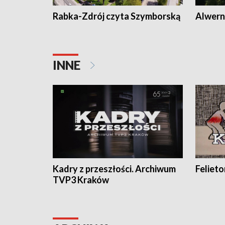
Rabka-Zdrój czyta Szymborską
Alwern
INNE
Kadry z przeszłości. Archiwum
Feliet
TVP3 Kraków