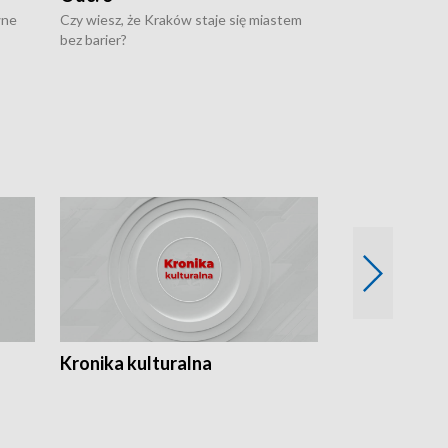
wne
Czy wiesz, że Kraków staje się miastem
Czy wiesz, że Kr
bez barier?
poprawia jakość 
Kronika kulturalna
Kronika Tydz