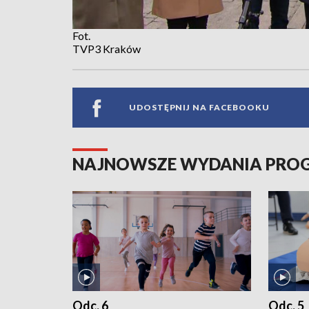
Fot.
TVP3 Kraków
UDOSTĘPNIJ NA FACEBOOKU
NAJNOWSZE WYDANIA PR
Odc. 6
Odc. 5