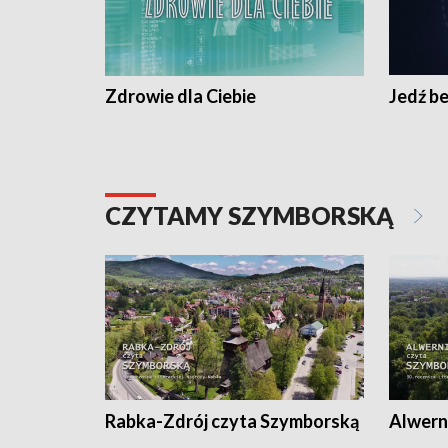
Zdrowie dla Ciebie
Jedź be
CZYTAMY SZYMBORSKĄ
Rabka-Zdrój czyta Szymborską
Alwern