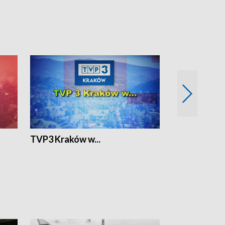
TVP3 Kraków w...
Ślizg