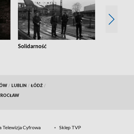
Solidarność
Trudne lata
KÓW
/
LUBLIN
/
ŁÓDŹ
/
ROCŁAW
 Telewizja Cyfrowa
Sklep TVP