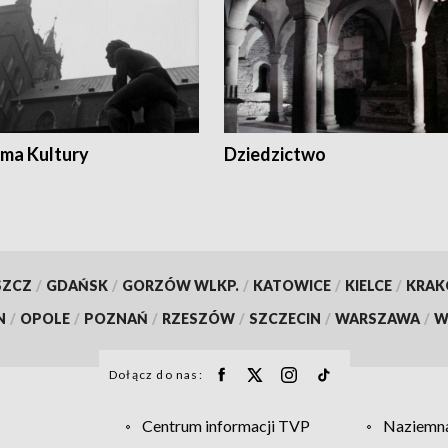
ma Kultury
Dziedzictwo
SZCZ
/
GDAŃSK
/
GORZÓW WLKP.
/
KATOWICE
/
KIELCE
/
KRA
N
/
OPOLE
/
POZNAŃ
/
RZESZÓW
/
SZCZECIN
/
WARSZAWA
/
W
Dołącz do nas:
Centrum informacji TVP
Naziemna