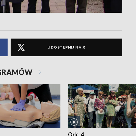
UDOSTĘPNIJ NA X
OGRAMÓW
Odc. 4