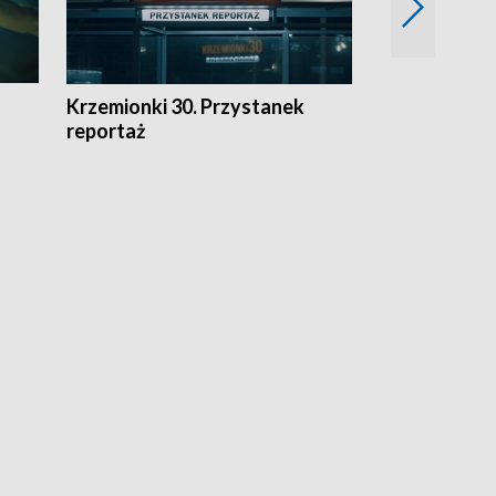
Krzemionki 30. Przystanek
Kraków - jak
reportaż