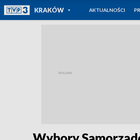
POWRÓT DO
KRAKÓW
AKTUALNOŚCI
P
TVP REGIONY
Wybory Samorząd