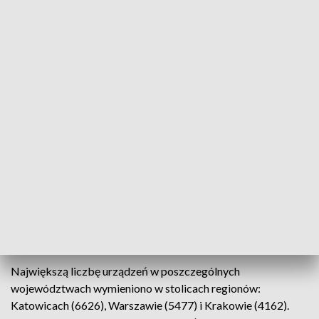
utrzyma, to wydaje mi się, że już wkrótce (…) to mazowieckie
gminy staną się smogowymi liderami” - ocenił rzecznik PAS.
„Dane dla Mazowsza dziwią tym bardziej, że od 1 stycznia
2023 r. w tym województwie obowiązuje uchwała
antysmogowa, która zakazuje funkcjonowania
pozaklasowych kotłów na węgiel i drewno, czyli tzw.
kopciuchów” - przypomniał Siergiej.
Zaznaczył, że dane z raportu wskazują na rosnącą
popularność rządowego programu dotacyjnego Czyste
Powietrze. Towarzyszy temu powolny spadek (małopolskie)
lub stabilizacja (śląskie, mazowieckie) liczby wymian w
ramach pozostałych, gminnych programów dotacyjnych.
Największą liczbę urządzeń w poszczególnych
województwach wymieniono w stolicach regionów:
Katowicach (6626), Warszawie (5477) i Krakowie (4162).