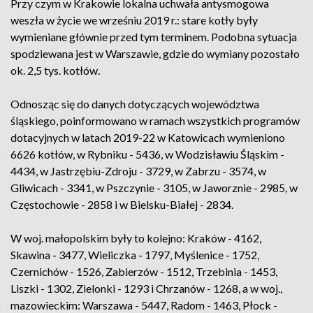
Przy czym w Krakowie lokalna uchwała antysmogowa
weszła w życie we wrześniu 2019 r.: stare kotły były
wymieniane głównie przed tym terminem. Podobna sytuacja
spodziewana jest w Warszawie, gdzie do wymiany pozostało
ok. 2,5 tys. kotłów.
Odnosząc się do danych dotyczących województwa
śląskiego, poinformowano w ramach wszystkich programów
dotacyjnych w latach 2019-22 w Katowicach wymieniono
6626 kotłów, w Rybniku - 5436, w Wodzisławiu Śląskim -
4434, w Jastrzębiu-Zdroju - 3729, w Zabrzu - 3574, w
Gliwicach - 3341, w Pszczynie - 3105, w Jaworznie - 2985, w
Częstochowie - 2858 i w Bielsku-Białej - 2834.
W woj. małopolskim były to kolejno: Kraków - 4162,
Skawina - 3477, Wieliczka - 1797, Myślenice - 1752,
Czernichów - 1526, Zabierzów - 1512, Trzebinia - 1453,
Liszki - 1302, Zielonki - 1293 i Chrzanów - 1268, a w woj.,
mazowieckim: Warszawa - 5447, Radom - 1463, Płock -