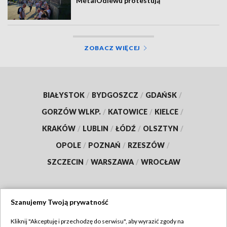
MetalOdlewu protestują
ZOBACZ WIĘCEJ
BIAŁYSTOK
/
BYDGOSZCZ
/
GDAŃSK
/
GORZÓW WLKP.
/
KATOWICE
/
KIELCE
/
KRAKÓW
/
LUBLIN
/
ŁÓDŹ
/
OLSZTYN
/
OPOLE
/
POZNAŃ
/
RZESZÓW
/
SZCZECIN
/
WARSZAWA
/
WROCŁAW
Szanujemy Twoją prywatność
Dołącz do nas:
Kliknij "Akceptuję i przechodzę do serwisu", aby wyrazić zgody na