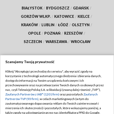
BIAŁYSTOK
/
BYDGOSZCZ
/
GDAŃSK
/
GORZÓW WLKP.
/
KATOWICE
/
KIELCE
/
KRAKÓW
/
LUBLIN
/
ŁÓDŹ
/
OLSZTYN
/
OPOLE
/
POZNAŃ
/
RZESZÓW
/
SZCZECIN
/
WARSZAWA
/
WROCŁAW
Szanujemy Twoją prywatność
Dołącz do nas:
Kliknij "Akceptuję i przechodzę do serwisu", aby wyrazić zgody na
korzystanie z technologii automatycznego śledzenia i zbierania danych,
TVP
dostęp do informacji na Twoim urządzeniu końcowym i ich
Abonament TVP
przechowywanie oraz na przetwarzanie Twoich danych osobowych przez
Regulamin TVP
nas, czyli Telewizję Polską S.A. w likwidacji (zwaną dalej również „TVP”),
Emisja w TVP
Zaufanych Partnerów z IAB* (1201 firm)
oraz pozostałych
Zaufanych
Polityka prywatności
Partnerów TVP (93 firm)
, w celach marketingowych (w tym do
Centrum informacji TVP
Moje zgody
zautomatyzowanego dopasowania reklam do Twoich zainteresowań i
mierzenia ich skuteczności) i pozostałych, które wskazujemy poniżej, a
Naziemna Telewizja Cyfrowa
Pomoc
także zgody na udostępnianie przez nas identyfikatora PPID do Google.