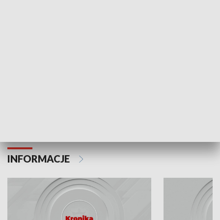
Odc. 6
Odc. 5
Czy wiesz, że Kraków inwestuje w edukację i
Czy wiesz, jak Kr
rozwój młodych?
mieszkańców?
INFORMACJE