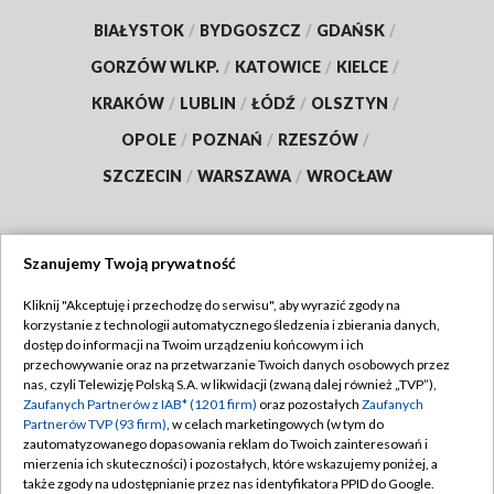
BIAŁYSTOK
/
BYDGOSZCZ
/
GDAŃSK
/
GORZÓW WLKP.
/
KATOWICE
/
KIELCE
/
KRAKÓW
/
LUBLIN
/
ŁÓDŹ
/
OLSZTYN
/
OPOLE
/
POZNAŃ
/
RZESZÓW
/
SZCZECIN
/
WARSZAWA
/
WROCŁAW
Szanujemy Twoją prywatność
Dołącz do nas:
Kliknij "Akceptuję i przechodzę do serwisu", aby wyrazić zgody na
korzystanie z technologii automatycznego śledzenia i zbierania danych,
TVP
dostęp do informacji na Twoim urządzeniu końcowym i ich
Abonament TVP
przechowywanie oraz na przetwarzanie Twoich danych osobowych przez
Regulamin TVP
nas, czyli Telewizję Polską S.A. w likwidacji (zwaną dalej również „TVP”),
Emisja w TVP
Zaufanych Partnerów z IAB* (1201 firm)
oraz pozostałych
Zaufanych
Polityka prywatności
Partnerów TVP (93 firm)
, w celach marketingowych (w tym do
Centrum informacji TVP
Moje zgody
zautomatyzowanego dopasowania reklam do Twoich zainteresowań i
mierzenia ich skuteczności) i pozostałych, które wskazujemy poniżej, a
Naziemna Telewizja Cyfrowa
Pomoc
także zgody na udostępnianie przez nas identyfikatora PPID do Google.