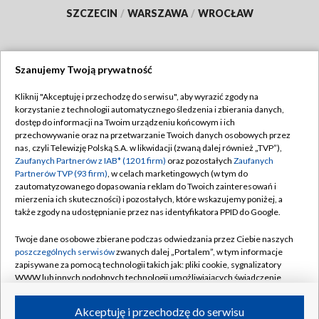
SZCZECIN
/
WARSZAWA
/
WROCŁAW
Szanujemy Twoją prywatność
Dołącz do nas:
Kliknij "Akceptuję i przechodzę do serwisu", aby wyrazić zgody na
korzystanie z technologii automatycznego śledzenia i zbierania danych,
TVP
dostęp do informacji na Twoim urządzeniu końcowym i ich
Abonament TVP
przechowywanie oraz na przetwarzanie Twoich danych osobowych przez
Regulamin TVP
nas, czyli Telewizję Polską S.A. w likwidacji (zwaną dalej również „TVP”),
Emisja w TVP
Polityka prywatności
Zaufanych Partnerów z IAB* (1201 firm)
oraz pozostałych
Zaufanych
Partnerów TVP (93 firm)
, w celach marketingowych (w tym do
Centrum informacji TVP
Moje zgody
zautomatyzowanego dopasowania reklam do Twoich zainteresowań i
mierzenia ich skuteczności) i pozostałych, które wskazujemy poniżej, a
Naziemna Telewizja Cyfrowa
Pomoc
także zgody na udostępnianie przez nas identyfikatora PPID do Google.
Sklep TVP
Biuro reklamy
Twoje dane osobowe zbierane podczas odwiedzania przez Ciebie naszych
Rada Programowa
Kontakt
poszczególnych serwisów
zwanych dalej „Portalem”, w tym informacje
zapisywane za pomocą technologii takich jak: pliki cookie, sygnalizatory
System NOS
WWW lub innych podobnych technologii umożliwiających świadczenie
dopasowanych i bezpiecznych usług, personalizację treści oraz reklam,
Informacje o nadawcy
Kanały
udostępnianie funkcji mediów społecznościowych oraz analizowanie
Akceptuję i przechodzę do serwisu
ruchu w Internecie.
Program dla prasy