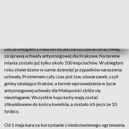
uchwały pozostały już tylko dwa miesiące.
Milion dwieście tysięcy wydane w dwa dni. Dużo? Tyle
kosztowała miasto w tym roku darmowa komunikacja,
wprowadzona z powodu smogu. I jeśli straty łatwo da się
obliczyć, to z zyskami już gorzej.
Dni ze smogiem z roku na rok jest na szczęście coraz mniej,
za sprawą uchwały antysmogowej dla Krakowa. Na terenie
miasta zostało już tylko około 100 kopciuchów. W ubiegłym
roku stwierdzono w sumie dziewięć przypadków naruszenia
uchwały. Problemem cały czas jest tzw. obwarzanek, czyli
gminy okalające Kraków, a termin wprowadzenia w życie
antysmogowej uchwały dla Małopolski zbliża się
nieubłaganie. Wszystkie kopciuchy mają zostać
zlikwidowane do końca kwietnia, a zostało ich jeszcze 10
tysięcy.
Od 1 maja kara za korzystanie z niedozwolonego ogrzewania