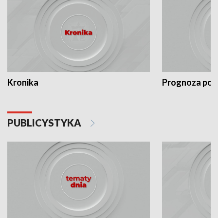
Kronika
Prognoza po
PUBLICYSTYKA