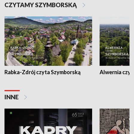
CZYTAMY SZYMBORSKĄ
Rabka-Zdrój czyta Szymborską
Alwernia czy
INNE