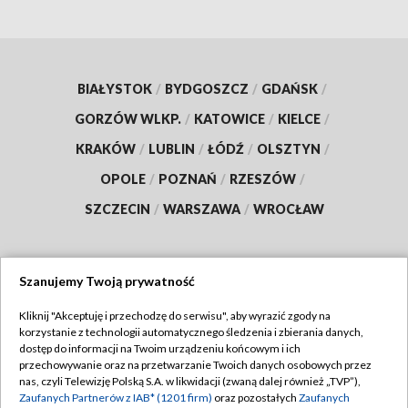
BIAŁYSTOK
/
BYDGOSZCZ
/
GDAŃSK
/
GORZÓW WLKP.
/
KATOWICE
/
KIELCE
/
KRAKÓW
/
LUBLIN
/
ŁÓDŹ
/
OLSZTYN
/
OPOLE
/
POZNAŃ
/
RZESZÓW
/
SZCZECIN
/
WARSZAWA
/
WROCŁAW
Szanujemy Twoją prywatność
Dołącz do nas:
Kliknij "Akceptuję i przechodzę do serwisu", aby wyrazić zgody na
korzystanie z technologii automatycznego śledzenia i zbierania danych,
TVP
dostęp do informacji na Twoim urządzeniu końcowym i ich
Abonament TVP
przechowywanie oraz na przetwarzanie Twoich danych osobowych przez
Regulamin TVP
nas, czyli Telewizję Polską S.A. w likwidacji (zwaną dalej również „TVP”),
Emisja w TVP
Zaufanych Partnerów z IAB* (1201 firm)
oraz pozostałych
Zaufanych
Polityka prywatności