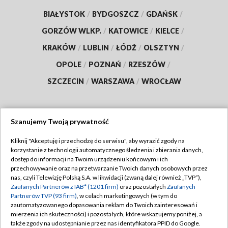
BIAŁYSTOK
/
BYDGOSZCZ
/
GDAŃSK
/
GORZÓW WLKP.
/
KATOWICE
/
KIELCE
/
KRAKÓW
/
LUBLIN
/
ŁÓDŹ
/
OLSZTYN
/
OPOLE
/
POZNAŃ
/
RZESZÓW
/
SZCZECIN
/
WARSZAWA
/
WROCŁAW
Szanujemy Twoją prywatność
Dołącz do nas:
Kliknij "Akceptuję i przechodzę do serwisu", aby wyrazić zgody na
korzystanie z technologii automatycznego śledzenia i zbierania danych,
TVP
dostęp do informacji na Twoim urządzeniu końcowym i ich
Abonament TVP
przechowywanie oraz na przetwarzanie Twoich danych osobowych przez
Regulamin TVP
nas, czyli Telewizję Polską S.A. w likwidacji (zwaną dalej również „TVP”),
Emisja w TVP
Zaufanych Partnerów z IAB* (1201 firm)
oraz pozostałych
Zaufanych
Polityka prywatności
Partnerów TVP (93 firm)
, w celach marketingowych (w tym do
Centrum informacji TVP
Moje zgody
zautomatyzowanego dopasowania reklam do Twoich zainteresowań i
mierzenia ich skuteczności) i pozostałych, które wskazujemy poniżej, a
Naziemna Telewizja Cyfrowa
Pomoc
także zgody na udostępnianie przez nas identyfikatora PPID do Google.