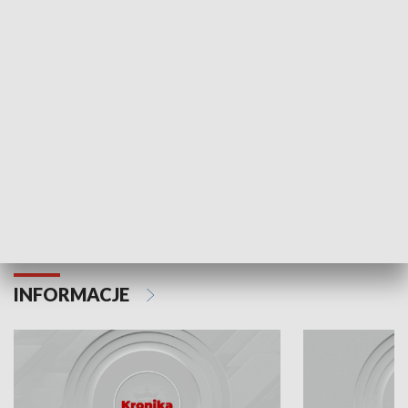
Odc. 6
Odc. 5
Czy wiesz, że Kraków inwestuje w edukację i
Czy wiesz, jak Kr
rozwój młodych?
mieszkańców?
INFORMACJE