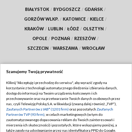
BIAŁYSTOK
/
BYDGOSZCZ
/
GDAŃSK
/
GORZÓW WLKP.
/
KATOWICE
/
KIELCE
/
KRAKÓW
/
LUBLIN
/
ŁÓDŹ
/
OLSZTYN
/
OPOLE
/
POZNAŃ
/
RZESZÓW
/
SZCZECIN
/
WARSZAWA
/
WROCŁAW
Szanujemy Twoją prywatność
Dołącz do nas:
Kliknij "Akceptuję i przechodzę do serwisu", aby wyrazić zgody na
korzystanie z technologii automatycznego śledzenia i zbierania danych,
TVP
dostęp do informacji na Twoim urządzeniu końcowym i ich
Abonament TVP
przechowywanie oraz na przetwarzanie Twoich danych osobowych przez
Regulamin TVP
nas, czyli Telewizję Polską S.A. w likwidacji (zwaną dalej również „TVP”),
Emisja w TVP
Zaufanych Partnerów z IAB* (1201 firm)
oraz pozostałych
Zaufanych
Polityka prywatności
Partnerów TVP (93 firm)
, w celach marketingowych (w tym do
Centrum informacji TVP
Moje zgody
zautomatyzowanego dopasowania reklam do Twoich zainteresowań i
mierzenia ich skuteczności) i pozostałych, które wskazujemy poniżej, a
Naziemna Telewizja Cyfrowa
Pomoc
także zgody na udostępnianie przez nas identyfikatora PPID do Google.