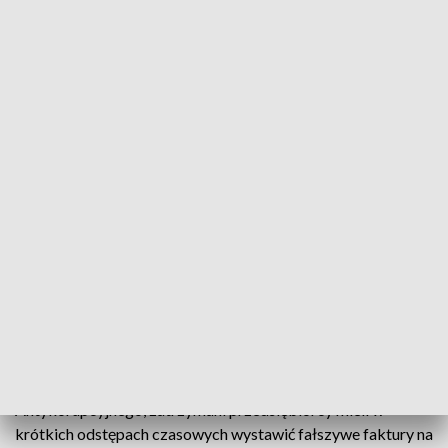
Fot.
Źródło: CBA
Prokuratura Okręgowa w Krakowie nadzoruje
śledztwo w sprawie wystawiania fikcyjnych faktur
za doradztwo w zakresie wdrożenia usług
technologii opartych na sztucznej inteligencji.
Zatrzymani przez CBA w tej sprawie mężczyźni
przebywają w tymczasowym areszcie.
Zgodnie z poniedziałkową informacją Centralnego Biura
Antykorupcyjnego, zatrzymani przedsiębiorcy mieli w
krótkich odstępach czasowych wystawić fałszywe faktury na