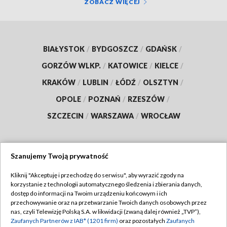
ZOBACZ WIĘCEJ
BIAŁYSTOK
/
BYDGOSZCZ
/
GDAŃSK
/
GORZÓW WLKP.
/
KATOWICE
/
KIELCE
/
KRAKÓW
/
LUBLIN
/
ŁÓDŹ
/
OLSZTYN
/
OPOLE
/
POZNAŃ
/
RZESZÓW
/
SZCZECIN
/
WARSZAWA
/
WROCŁAW
Szanujemy Twoją prywatność
Dołącz do nas:
Kliknij "Akceptuję i przechodzę do serwisu", aby wyrazić zgody na
korzystanie z technologii automatycznego śledzenia i zbierania danych,
TVP
dostęp do informacji na Twoim urządzeniu końcowym i ich
Abonament TVP
przechowywanie oraz na przetwarzanie Twoich danych osobowych przez
Regulamin TVP
nas, czyli Telewizję Polską S.A. w likwidacji (zwaną dalej również „TVP”),
Emisja w TVP
Polityka prywatności
Zaufanych Partnerów z IAB* (1201 firm)
oraz pozostałych
Zaufanych