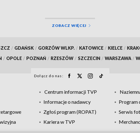
ZOBACZ WIĘCEJ
SZCZ
/
GDAŃSK
/
GORZÓW WLKP.
/
KATOWICE
/
KIELCE
/
KRA
N
/
OPOLE
/
POZNAŃ
/
RZESZÓW
/
SZCZECIN
/
WARSZAWA
/
W
Dołącz do nas:
Centrum informacji TVP
Naziemna
Informacje o nadawcy
Program d
zetargowe
Zgłoś program (ROPAT)
Serwis fo
wizyjna
Kariera w TVP
Merchandi