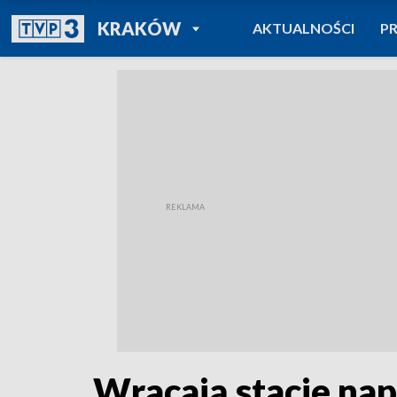
POWRÓT DO
KRAKÓW
AKTUALNOŚCI
P
TVP REGIONY
Wracają stacje n