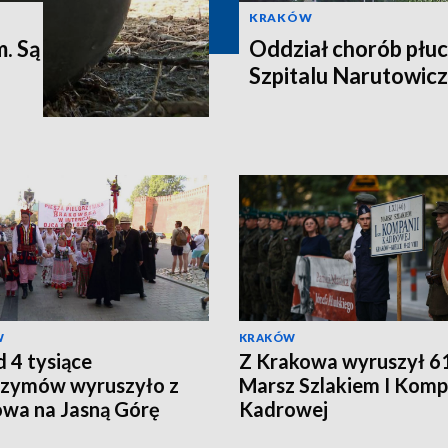
KRAKÓW
m. Są
Oddział chorób płuc
Szpitalu Narutowic
W
KRAKÓW
 4 tysiące
Z Krakowa wyruszył 61
rzymów wyruszyło z
Marsz Szlakiem I Komp
wa na Jasną Górę
Kadrowej