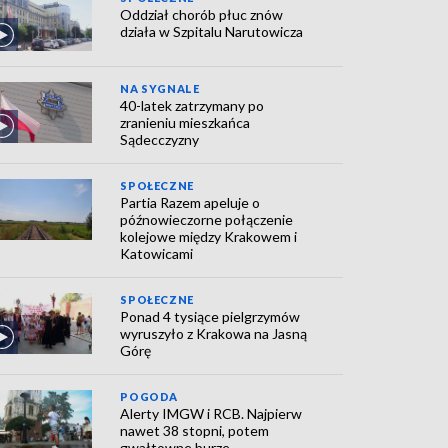
Oddział chorób płuc znów
działa w Szpitalu Narutowicza
NA SYGNALE
40-latek zatrzymany po
zranieniu mieszkańca
Sądecczyzny
SPOŁECZNE
Partia Razem apeluje o
późnowieczorne połączenie
kolejowe między Krakowem i
Katowicami
SPOŁECZNE
Ponad 4 tysiące pielgrzymów
wyruszyło z Krakowa na Jasną
Górę
POGODA
Alerty IMGW i RCB. Najpierw
nawet 38 stopni, potem
gwałtowne burze