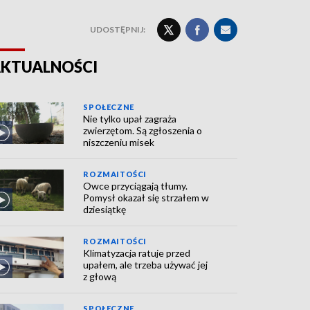
UDOSTĘPNIJ:
KTUALNOŚCI
SPOŁECZNE
Nie tylko upał zagraża
zwierzętom. Są zgłoszenia o
niszczeniu misek
ROZMAITOŚCI
Owce przyciągają tłumy.
Pomysł okazał się strzałem w
dziesiątkę
ROZMAITOŚCI
Klimatyzacja ratuje przed
upałem, ale trzeba używać jej
z głową
SPOŁECZNE