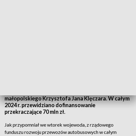
Dworzec MDA w Krakowie
Źródło: PAP/Jerzy Ochoński
Ponad 4 mln zł przeznaczono na dofinansowanie
połączeń autobusowych w dodatkowym naborze
wniosków ogłoszonym przez wojewodę
małopolskiego Krzysztofa Jana Klęczara. W całym
2024 r. przewidziano dofinansowanie
przekraczające 70 mln zł.
Jak przypomniał we wtorek wojewoda, z rządowego
funduszu rozwoju przewozów autobusowych w całym