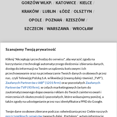
GORZÓW WLKP.
/
KATOWICE
/
KIELCE
/
KRAKÓW
/
LUBLIN
/
ŁÓDŹ
/
OLSZTYN
/
OPOLE
/
POZNAŃ
/
RZESZÓW
/
SZCZECIN
/
WARSZAWA
/
WROCŁAW
Szanujemy Twoją prywatność
Dołącz do nas:
Kliknij "Akceptuję i przechodzę do serwisu", aby wyrazić zgody na
korzystanie z technologii automatycznego śledzenia i zbierania danych,
TVP
dostęp do informacji na Twoim urządzeniu końcowym i ich
Abonament TVP
przechowywanie oraz na przetwarzanie Twoich danych osobowych przez
Regulamin TVP
nas, czyli Telewizję Polską S.A. w likwidacji (zwaną dalej również „TVP”),
Emisja w TVP
Polityka prywatności
Zaufanych Partnerów z IAB* (1201 firm)
oraz pozostałych
Zaufanych
Partnerów TVP (93 firm)
, w celach marketingowych (w tym do
Centrum informacji TVP
Moje zgody
zautomatyzowanego dopasowania reklam do Twoich zainteresowań i
mierzenia ich skuteczności) i pozostałych, które wskazujemy poniżej, a
Naziemna Telewizja Cyfrowa
Pomoc
także zgody na udostępnianie przez nas identyfikatora PPID do Google.
Sklep TVP
Biuro reklamy
Twoje dane osobowe zbierane podczas odwiedzania przez Ciebie naszych
Rada Programowa
Kontakt
poszczególnych serwisów
zwanych dalej „Portalem”, w tym informacje