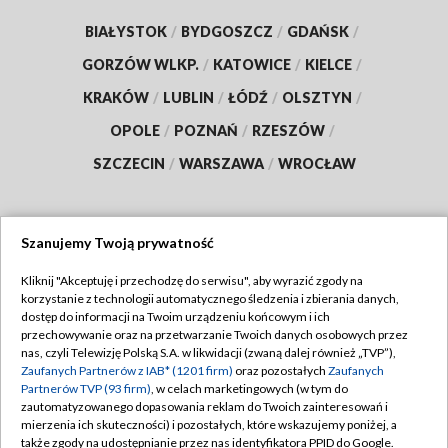
BIAŁYSTOK
/
BYDGOSZCZ
/
GDAŃSK
/
GORZÓW WLKP.
/
KATOWICE
/
KIELCE
/
KRAKÓW
/
LUBLIN
/
ŁÓDŹ
/
OLSZTYN
/
OPOLE
/
POZNAŃ
/
RZESZÓW
/
SZCZECIN
/
WARSZAWA
/
WROCŁAW
Szanujemy Twoją prywatność
Dołącz do nas:
Kliknij "Akceptuję i przechodzę do serwisu", aby wyrazić zgody na
korzystanie z technologii automatycznego śledzenia i zbierania danych,
TVP
dostęp do informacji na Twoim urządzeniu końcowym i ich
Abonament TVP
przechowywanie oraz na przetwarzanie Twoich danych osobowych przez
Regulamin TVP
nas, czyli Telewizję Polską S.A. w likwidacji (zwaną dalej również „TVP”),
Emisja w TVP
Zaufanych Partnerów z IAB* (1201 firm)
oraz pozostałych
Zaufanych
Polityka prywatności
Partnerów TVP (93 firm)
, w celach marketingowych (w tym do
Centrum informacji TVP
Moje zgody
zautomatyzowanego dopasowania reklam do Twoich zainteresowań i
mierzenia ich skuteczności) i pozostałych, które wskazujemy poniżej, a
Naziemna Telewizja Cyfrowa
Pomoc
także zgody na udostępnianie przez nas identyfikatora PPID do Google.