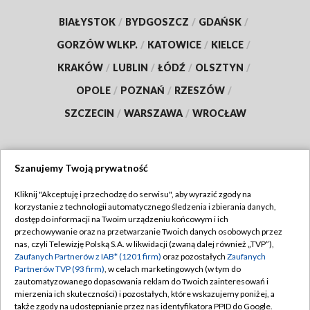
BIAŁYSTOK
/
BYDGOSZCZ
/
GDAŃSK
/
GORZÓW WLKP.
/
KATOWICE
/
KIELCE
/
KRAKÓW
/
LUBLIN
/
ŁÓDŹ
/
OLSZTYN
/
OPOLE
/
POZNAŃ
/
RZESZÓW
/
SZCZECIN
/
WARSZAWA
/
WROCŁAW
Szanujemy Twoją prywatność
Dołącz do nas:
Kliknij "Akceptuję i przechodzę do serwisu", aby wyrazić zgody na
korzystanie z technologii automatycznego śledzenia i zbierania danych,
TVP
dostęp do informacji na Twoim urządzeniu końcowym i ich
Abonament TVP
przechowywanie oraz na przetwarzanie Twoich danych osobowych przez
Regulamin TVP
nas, czyli Telewizję Polską S.A. w likwidacji (zwaną dalej również „TVP”),
Emisja w TVP
Zaufanych Partnerów z IAB* (1201 firm)
oraz pozostałych
Zaufanych
Polityka prywatności
Partnerów TVP (93 firm)
, w celach marketingowych (w tym do
Centrum informacji TVP
Moje zgody
zautomatyzowanego dopasowania reklam do Twoich zainteresowań i
mierzenia ich skuteczności) i pozostałych, które wskazujemy poniżej, a
Naziemna Telewizja Cyfrowa
Pomoc
także zgody na udostępnianie przez nas identyfikatora PPID do Google.