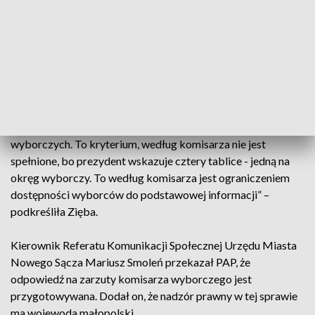
stosowanie w tym przypadku Kodeksu postępowania
administracyjnego, natomiast prawo wyborcze nie
przewiduje takiej procedury. Oznacza to, że prezydent
Nowego Sącza może odwlekać swoją decyzję.
„Artykuł 114 Kodeksu wyborczego jednoznacznie mówi, że
mają być udostępnione bezpłatne tablice na umieszczenie
urzędowych obwieszczeń i plakatów wszystkich komitetów
wyborczych. To kryterium, według komisarza nie jest
spełnione, bo prezydent wskazuje cztery tablice - jedną na
okręg wyborczy. To według komisarza jest ograniczeniem
dostępności wyborców do podstawowej informacji” –
podkreśliła Zięba.
Kierownik Referatu Komunikacji Społecznej Urzędu Miasta
Nowego Sącza Mariusz Smoleń przekazał PAP, że
odpowiedź na zarzuty komisarza wyborczego jest
przygotowywana. Dodał on, że nadzór prawny w tej sprawie
ma wojewoda małopolski.