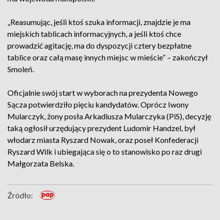
„Reasumując, jeśli ktoś szuka informacji, znajdzie je ma
miejskich tablicach informacyjnych, a jeśli ktoś chce
prowadzić agitację, ma do dyspozycji cztery bezpłatne
tablice oraz całą masę innych miejsc w mieście” – zakończył
Smoleń.
Oficjalnie swój start w wyborach na prezydenta Nowego
Sącza potwierdziło pięciu kandydatów. Oprócz Iwony
Mularczyk, żony posła Arkadiusza Mularczyka (PiS), decyzję
taką ogłosił urzędujący prezydent Ludomir Handzel, był
włodarz miasta Ryszard Nowak, oraz poseł Konfederacji
Ryszard Wilk i ubiegająca się o to stanowisko po raz drugi
Małgorzata Belska.
Źródło: