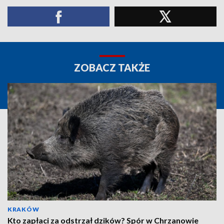
ZOBACZ TAKŻE
KRAKÓW
Kto zapłaci za odstrzał dzików? Spór w Chrzanowie