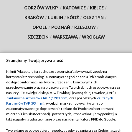
GORZÓW WLKP.
/
KATOWICE
/
KIELCE
/
KRAKÓW
/
LUBLIN
/
ŁÓDŹ
/
OLSZTYN
/
OPOLE
/
POZNAŃ
/
RZESZÓW
/
SZCZECIN
/
WARSZAWA
/
WROCŁAW
Szanujemy Twoją prywatność
Dołącz do nas:
Kliknij "Akceptuję i przechodzę do serwisu", aby wyrazić zgody na
korzystanie z technologii automatycznego śledzenia i zbierania danych,
TVP
dostęp do informacji na Twoim urządzeniu końcowym i ich
Abonament TVP
przechowywanie oraz na przetwarzanie Twoich danych osobowych przez
Regulamin TVP
nas, czyli Telewizję Polską S.A. w likwidacji (zwaną dalej również „TVP”),
Emisja w TVP
Polityka prywatności
Zaufanych Partnerów z IAB* (1201 firm)
oraz pozostałych
Zaufanych
Partnerów TVP (93 firm)
, w celach marketingowych (w tym do
Centrum informacji TVP
Moje zgody
zautomatyzowanego dopasowania reklam do Twoich zainteresowań i
mierzenia ich skuteczności) i pozostałych, które wskazujemy poniżej, a
Naziemna Telewizja Cyfrowa
Pomoc
także zgody na udostępnianie przez nas identyfikatora PPID do Google.
Sklep TVP
Biuro reklamy
Twoje dane osobowe zbierane podczas odwiedzania przez Ciebie naszych