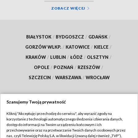
ZOBACZ WIĘCEJ
BIAŁYSTOK
/
BYDGOSZCZ
/
GDAŃSK
/
GORZÓW WLKP.
/
KATOWICE
/
KIELCE
/
KRAKÓW
/
LUBLIN
/
ŁÓDŹ
/
OLSZTYN
/
OPOLE
/
POZNAŃ
/
RZESZÓW
/
SZCZECIN
/
WARSZAWA
/
WROCŁAW
Szanujemy Twoją prywatność
Dołącz do nas:
Kliknij "Akceptuję i przechodzę do serwisu", aby wyrazić zgody na
korzystanie z technologii automatycznego śledzenia i zbierania danych,
TVP
dostęp do informacji na Twoim urządzeniu końcowym i ich
Abonament TVP
przechowywanie oraz na przetwarzanie Twoich danych osobowych przez
Regulamin TVP
nas, czyli Telewizję Polską S.A. w likwidacji (zwaną dalej również „TVP”),