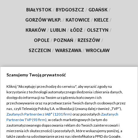
BIAŁYSTOK
/
BYDGOSZCZ
/
GDAŃSK
/
GORZÓW WLKP.
/
KATOWICE
/
KIELCE
/
KRAKÓW
/
LUBLIN
/
ŁÓDŹ
/
OLSZTYN
/
OPOLE
/
POZNAŃ
/
RZESZÓW
/
SZCZECIN
/
WARSZAWA
/
WROCŁAW
Szanujemy Twoją prywatność
Dołącz do nas:
Kliknij "Akceptuję i przechodzę do serwisu", aby wyrazić zgody na
korzystanie z technologii automatycznego śledzenia i zbierania danych,
TVP
dostęp do informacji na Twoim urządzeniu końcowym i ich
Abonament TVP
przechowywanie oraz na przetwarzanie Twoich danych osobowych przez
Regulamin TVP
nas, czyli Telewizję Polską S.A. w likwidacji (zwaną dalej również „TVP”),
Emisja w TVP
Zaufanych Partnerów z IAB* (1201 firm)
oraz pozostałych
Zaufanych
Polityka prywatności
Partnerów TVP (93 firm)
, w celach marketingowych (w tym do
Centrum informacji TVP
Moje zgody
zautomatyzowanego dopasowania reklam do Twoich zainteresowań i
mierzenia ich skuteczności) i pozostałych, które wskazujemy poniżej, a
Naziemna Telewizja Cyfrowa
Pomoc
także zgody na udostępnianie przez nas identyfikatora PPID do Google.