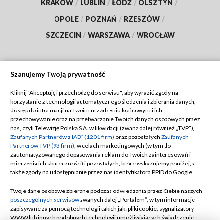
KRAKÓW
/
LUBLIN
/
ŁÓDŹ
/
OLSZTYN
/
OPOLE
/
POZNAŃ
/
RZESZÓW
/
SZCZECIN
/
WARSZAWA
/
WROCŁAW
Szanujemy Twoją prywatność
Dołącz do nas:
Kliknij "Akceptuję i przechodzę do serwisu", aby wyrazić zgody na
korzystanie z technologii automatycznego śledzenia i zbierania danych,
TVP
dostęp do informacji na Twoim urządzeniu końcowym i ich
Abonament TVP
przechowywanie oraz na przetwarzanie Twoich danych osobowych przez
Regulamin TVP
nas, czyli Telewizję Polską S.A. w likwidacji (zwaną dalej również „TVP”),
Emisja w TVP
Polityka prywatności
Zaufanych Partnerów z IAB* (1201 firm)
oraz pozostałych
Zaufanych
Partnerów TVP (93 firm)
, w celach marketingowych (w tym do
Centrum informacji TVP
Moje zgody
zautomatyzowanego dopasowania reklam do Twoich zainteresowań i
mierzenia ich skuteczności) i pozostałych, które wskazujemy poniżej, a
Naziemna Telewizja Cyfrowa
Pomoc
także zgody na udostępnianie przez nas identyfikatora PPID do Google.
Sklep TVP
Biuro reklamy
Twoje dane osobowe zbierane podczas odwiedzania przez Ciebie naszych
Rada Programowa
Kontakt
poszczególnych serwisów
zwanych dalej „Portalem”, w tym informacje
zapisywane za pomocą technologii takich jak: pliki cookie, sygnalizatory
System NOS
WWW lub innych podobnych technologii umożliwiających świadczenie