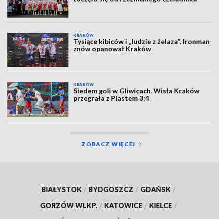
KRAKÓW
Tysiące kibiców i „ludzie z żelaza”. Ironman
znów opanował Kraków
KRAKÓW
Siedem goli w Gliwicach. Wisła Kraków
przegrała z Piastem 3:4
ZOBACZ WIĘCEJ
BIAŁYSTOK
/
BYDGOSZCZ
/
GDAŃSK
/
GORZÓW WLKP.
/
KATOWICE
/
KIELCE
/