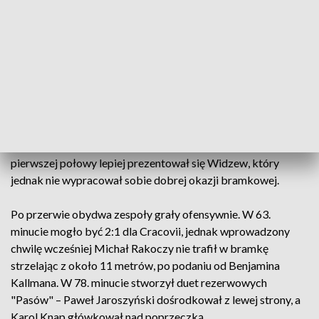
zespołu, w meczu ekstraklasy.
Łodzianie jednak dość szybko doprowadzili do wyrównania i
to niemal w identycznych okolicznościach. Fabio Nunes
dośrodkował z rzutu rożnego, Sebastian Madejski przy
próbie piąstkowania minął się z piłką, którą głową do pustej
bramki posłał Mateusz Żyro.
Od tego momentu mecz się wyrównał, a pod koniec
pierwszej połowy lepiej prezentował się Widzew, który
jednak nie wypracował sobie dobrej okazji bramkowej.
Po przerwie obydwa zespoły grały ofensywnie. W 63.
minucie mogło być 2:1 dla Cracovii, jednak wprowadzony
chwilę wcześniej Michał Rakoczy nie trafił w bramkę
strzelając z około 11 metrów, po podaniu od Benjamina
Kallmana. W 78. minucie stworzył duet rezerwowych
"Pasów" – Paweł Jaroszyński dośrodkował z lewej strony, a
Karol Knap główkował nad poprzeczką.