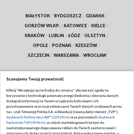
BIAŁYSTOK
/
BYDGOSZCZ
/
GDAŃSK
/
GORZÓW WLKP.
/
KATOWICE
/
KIELCE
/
KRAKÓW
/
LUBLIN
/
ŁÓDŹ
/
OLSZTYN
/
OPOLE
/
POZNAŃ
/
RZESZÓW
/
SZCZECIN
/
WARSZAWA
/
WROCŁAW
Szanujemy Twoją prywatność
Dołącz do nas:
Kliknij "Akceptuję i przechodzę do serwisu", aby wyrazić zgody na
korzystanie z technologii automatycznego śledzenia i zbierania danych,
TVP
dostęp do informacji na Twoim urządzeniu końcowym i ich
Abonament TVP
przechowywanie oraz na przetwarzanie Twoich danych osobowych przez
Regulamin TVP
nas, czyli Telewizję Polską S.A. w likwidacji (zwaną dalej również „TVP”),
Emisja w TVP
Zaufanych Partnerów z IAB* (1201 firm)
oraz pozostałych
Zaufanych
Polityka prywatności
Partnerów TVP (93 firm)
, w celach marketingowych (w tym do
Centrum informacji TVP
Moje zgody
zautomatyzowanego dopasowania reklam do Twoich zainteresowań i
mierzenia ich skuteczności) i pozostałych, które wskazujemy poniżej, a