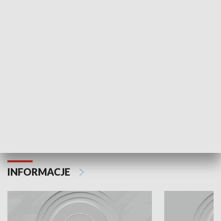
Odc. 6
Odc. 5
Czy wiesz, że Kraków inwestuje w edukację i
Czy wiesz, jak Kr
rozwój młodych?
mieszkańców?
INFORMACJE