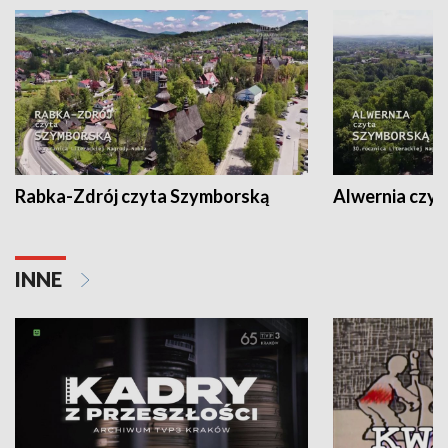
Rabka-Zdrój czyta Szymborską
Alwernia czy
INNE