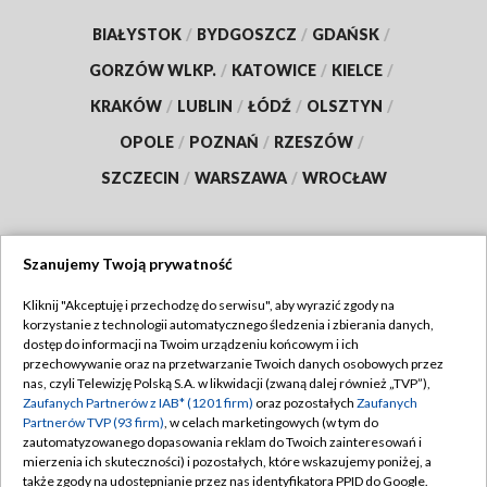
BIAŁYSTOK
/
BYDGOSZCZ
/
GDAŃSK
/
GORZÓW WLKP.
/
KATOWICE
/
KIELCE
/
KRAKÓW
/
LUBLIN
/
ŁÓDŹ
/
OLSZTYN
/
OPOLE
/
POZNAŃ
/
RZESZÓW
/
SZCZECIN
/
WARSZAWA
/
WROCŁAW
Szanujemy Twoją prywatność
Dołącz do nas:
Kliknij "Akceptuję i przechodzę do serwisu", aby wyrazić zgody na
korzystanie z technologii automatycznego śledzenia i zbierania danych,
TVP
dostęp do informacji na Twoim urządzeniu końcowym i ich
Abonament TVP
przechowywanie oraz na przetwarzanie Twoich danych osobowych przez
Regulamin TVP
nas, czyli Telewizję Polską S.A. w likwidacji (zwaną dalej również „TVP”),
Emisja w TVP
Zaufanych Partnerów z IAB* (1201 firm)
oraz pozostałych
Zaufanych
Polityka prywatności
Partnerów TVP (93 firm)
, w celach marketingowych (w tym do
Centrum informacji TVP
Moje zgody
zautomatyzowanego dopasowania reklam do Twoich zainteresowań i
mierzenia ich skuteczności) i pozostałych, które wskazujemy poniżej, a
Naziemna Telewizja Cyfrowa
Pomoc
także zgody na udostępnianie przez nas identyfikatora PPID do Google.