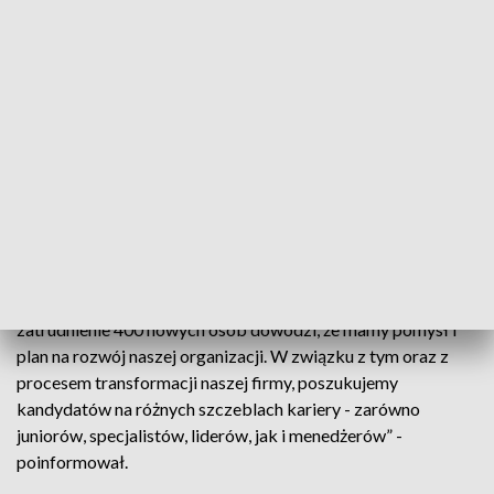
tysięcy zatrudnionych osób. Zajmuje się ono finansami,
technologiami cyfrowymi, łańcuchem dostaw, transformacją
i funkcjami wsparcia dla europejskich operacji grupy
Heineken i siedziby głównej firmy. Zespół centrum obsługuje
procesy w 17 różnych językach.
Cytowany w komunikacie Ákos Magyari, dyrektor
krakowskiego centrum oraz członek zarządu Heineken
Global Shared Services podkreślił, że Kraków odgrywa
kluczową rolę w działaniach biznesowych koncernu.
„Poszukujemy najlepszych specjalistów, a planowane
zatrudnienie 400 nowych osób dowodzi, że mamy pomysł i
plan na rozwój naszej organizacji. W związku z tym oraz z
procesem transformacji naszej firmy, poszukujemy
kandydatów na różnych szczeblach kariery - zarówno
juniorów, specjalistów, liderów, jak i menedżerów” -
poinformował.