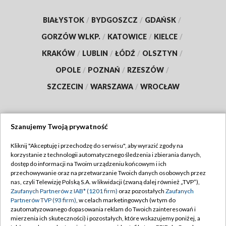
BIAŁYSTOK
/
BYDGOSZCZ
/
GDAŃSK
/
GORZÓW WLKP.
/
KATOWICE
/
KIELCE
/
KRAKÓW
/
LUBLIN
/
ŁÓDŹ
/
OLSZTYN
/
OPOLE
/
POZNAŃ
/
RZESZÓW
/
SZCZECIN
/
WARSZAWA
/
WROCŁAW
Szanujemy Twoją prywatność
Dołącz do nas:
Kliknij "Akceptuję i przechodzę do serwisu", aby wyrazić zgody na
korzystanie z technologii automatycznego śledzenia i zbierania danych,
TVP
dostęp do informacji na Twoim urządzeniu końcowym i ich
Abonament TVP
przechowywanie oraz na przetwarzanie Twoich danych osobowych przez
Regulamin TVP
nas, czyli Telewizję Polską S.A. w likwidacji (zwaną dalej również „TVP”),
Emisja w TVP
Polityka prywatności
Zaufanych Partnerów z IAB* (1201 firm)
oraz pozostałych
Zaufanych
Partnerów TVP (93 firm)
, w celach marketingowych (w tym do
Centrum informacji TVP
Moje zgody
zautomatyzowanego dopasowania reklam do Twoich zainteresowań i
mierzenia ich skuteczności) i pozostałych, które wskazujemy poniżej, a
Naziemna Telewizja Cyfrowa
Pomoc