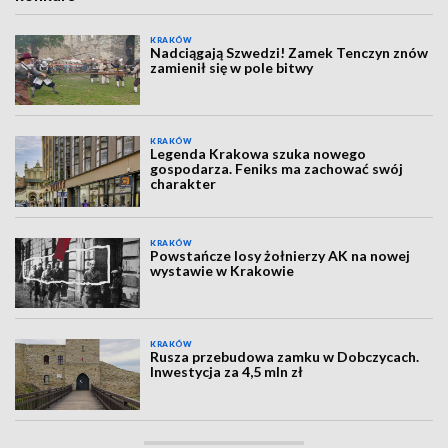
KRAKÓW
Nadciągają Szwedzi! Zamek Tenczyn znów
zamienił się w pole bitwy
KRAKÓW
Legenda Krakowa szuka nowego
gospodarza. Feniks ma zachować swój
charakter
KRAKÓW
Powstańcze losy żołnierzy AK na nowej
wystawie w Krakowie
KRAKÓW
Rusza przebudowa zamku w Dobczycach.
Inwestycja za 4,5 mln zł