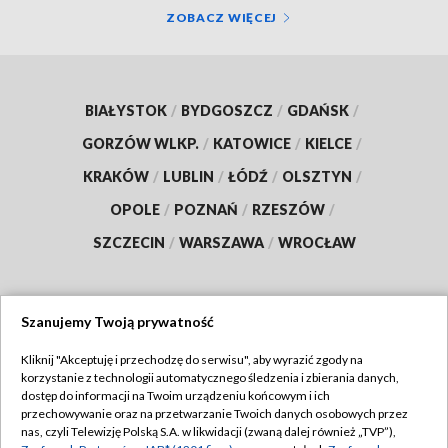
ZOBACZ WIĘCEJ
BIAŁYSTOK
/
BYDGOSZCZ
/
GDAŃSK
/
GORZÓW WLKP.
/
KATOWICE
/
KIELCE
/
KRAKÓW
/
LUBLIN
/
ŁÓDŹ
/
OLSZTYN
/
OPOLE
/
POZNAŃ
/
RZESZÓW
/
SZCZECIN
/
WARSZAWA
/
WROCŁAW
Szanujemy Twoją prywatność
Dołącz do nas:
Kliknij "Akceptuję i przechodzę do serwisu", aby wyrazić zgody na
korzystanie z technologii automatycznego śledzenia i zbierania danych,
TVP
dostęp do informacji na Twoim urządzeniu końcowym i ich
Abonament TVP
przechowywanie oraz na przetwarzanie Twoich danych osobowych przez
Regulamin TVP
nas, czyli Telewizję Polską S.A. w likwidacji (zwaną dalej również „TVP”),
Emisja w TVP