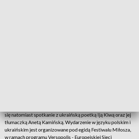
rocznica śmierci poety związanego z Krakowem, Adama
Zagajewskiego. Jego wiersze zostaną odczytane w czwartek
pod Drzewem Poezji upamiętniającym twórcę na
krakowskich Plantach. Spotkanie zatytułowane "Poeci nie
umierają, bo Poezja żyje" będzie miało charakter otwarty, a
chętni będą mogli odczytać wybrane utwory.
Twórczości Adama Zagajewskiego będzie poświęcone także
wydarzenie organizowane na Wydziale Polonistyki
Uniwersytetu Jagiellońskiego, podczas którego
zaprezentowana zostanie książka "Zagajewski. Poezja
rozmawia z filozofią" pod redakcją dr hab. Doroty Siwor.
W księgarnio-kawiarni Nić pełniącej rolę centrum
kulturowego ukraińskiej społeczności w Krakowie odbędzie
się natomiast spotkanie z ukraińską poetką Iją Kiwą oraz jej
tłumaczką Anetą Kamińską. Wydarzenie w języku polskim i
ukraińskim jest organizowane pod egidą Festiwalu Miłosza,
w ramach programu Versopolis - Europejskiej Sieci