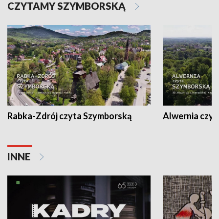
CZYTAMY SZYMBORSKĄ
Rabka-Zdrój czyta Szymborską
Alwernia czy
INNE