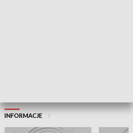
NAJNOWSZE WYDANIA PROGRAMÓW
Odc. 6
Odc. 5
Czy wiesz, że Kraków inwestuje w edukację i
Czy wiesz, jak Kr
rozwój młodych?
mieszkańców?
INFORMACJE