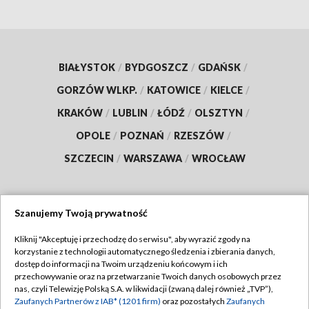
BIAŁYSTOK
/
BYDGOSZCZ
/
GDAŃSK
/
GORZÓW WLKP.
/
KATOWICE
/
KIELCE
/
KRAKÓW
/
LUBLIN
/
ŁÓDŹ
/
OLSZTYN
/
OPOLE
/
POZNAŃ
/
RZESZÓW
/
SZCZECIN
/
WARSZAWA
/
WROCŁAW
Szanujemy Twoją prywatność
Dołącz do nas:
Kliknij "Akceptuję i przechodzę do serwisu", aby wyrazić zgody na
korzystanie z technologii automatycznego śledzenia i zbierania danych,
TVP
dostęp do informacji na Twoim urządzeniu końcowym i ich
Abonament TVP
przechowywanie oraz na przetwarzanie Twoich danych osobowych przez
Regulamin TVP
nas, czyli Telewizję Polską S.A. w likwidacji (zwaną dalej również „TVP”),
Emisja w TVP
Zaufanych Partnerów z IAB* (1201 firm)
oraz pozostałych
Zaufanych
Polityka prywatności