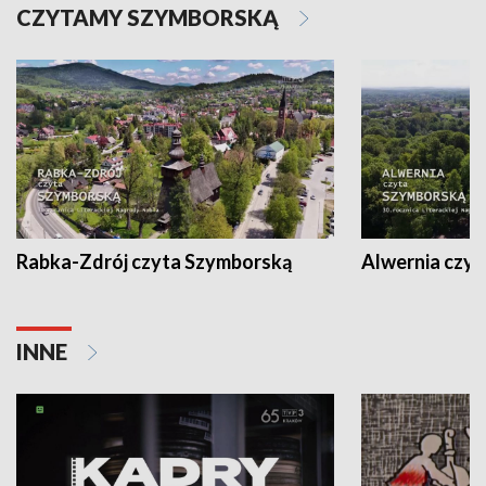
CZYTAMY SZYMBORSKĄ
Rabka-Zdrój czyta Szymborską
Alwernia czy
INNE