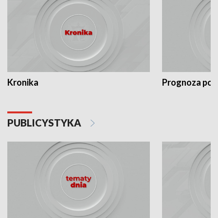
Kronika
Prognoza po
PUBLICYSTYKA