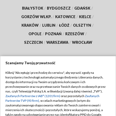
BIAŁYSTOK
/
BYDGOSZCZ
/
GDAŃSK
/
GORZÓW WLKP.
/
KATOWICE
/
KIELCE
/
KRAKÓW
/
LUBLIN
/
ŁÓDŹ
/
OLSZTYN
/
OPOLE
/
POZNAŃ
/
RZESZÓW
/
SZCZECIN
/
WARSZAWA
/
WROCŁAW
Szanujemy Twoją prywatność
Dołącz do nas:
Kliknij "Akceptuję i przechodzę do serwisu", aby wyrazić zgody na
korzystanie z technologii automatycznego śledzenia i zbierania danych,
TVP
dostęp do informacji na Twoim urządzeniu końcowym i ich
Abonament TVP
przechowywanie oraz na przetwarzanie Twoich danych osobowych przez
Regulamin TVP
nas, czyli Telewizję Polską S.A. w likwidacji (zwaną dalej również „TVP”),
Emisja w TVP
Zaufanych Partnerów z IAB* (1201 firm)
oraz pozostałych
Zaufanych
Polityka prywatności
Partnerów TVP (93 firm)
, w celach marketingowych (w tym do
Centrum informacji TVP
Moje zgody
zautomatyzowanego dopasowania reklam do Twoich zainteresowań i
mierzenia ich skuteczności) i pozostałych, które wskazujemy poniżej, a
Naziemna Telewizja Cyfrowa
Pomoc
także zgody na udostępnianie przez nas identyfikatora PPID do Google.