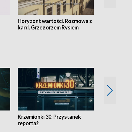
Horyzont wartości. Rozmowa z
Kulturalnie 
kard. Grzegorzem Rysiem
Krzemionki 30. Przystanek
Kraków - jak
reportaż