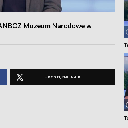
k LANBOZ Muzeum Narodowe w
T
UDOSTĘPNIJ NA X
T