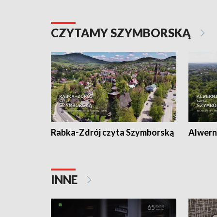
CZYTAMY SZYMBORSKĄ
Rabka-Zdrój czyta Szymborską
Alwern
INNE