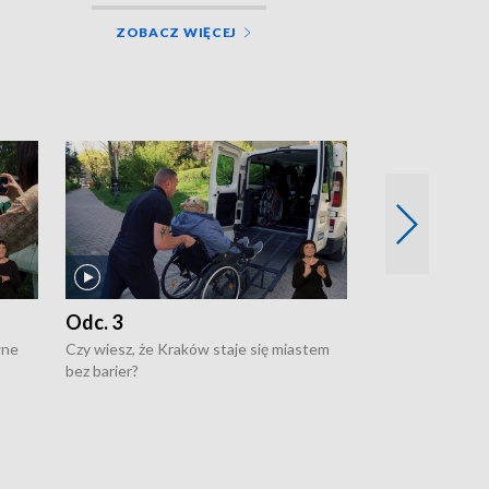
ZOBACZ WIĘCEJ
Odc. 3
Odc. 2
wne
Czy wiesz, że Kraków staje się miastem
Czy wiesz, że Kr
bez barier?
poprawia jakość 