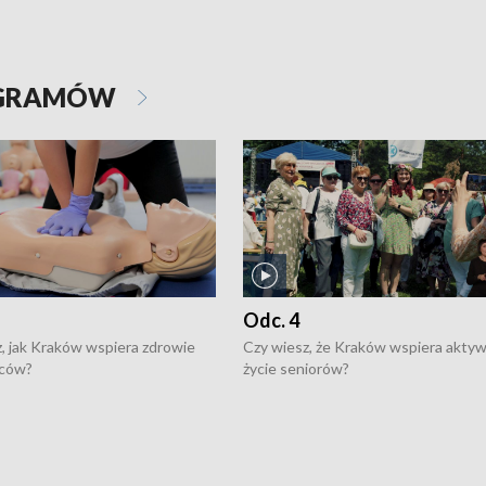
OGRAMÓW
Odc. 4
, jak Kraków wspiera zdrowie
Czy wiesz, że Kraków wspiera akty
ców?
życie seniorów?