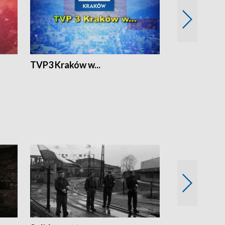
TVP3 Kraków w...
Ślizg