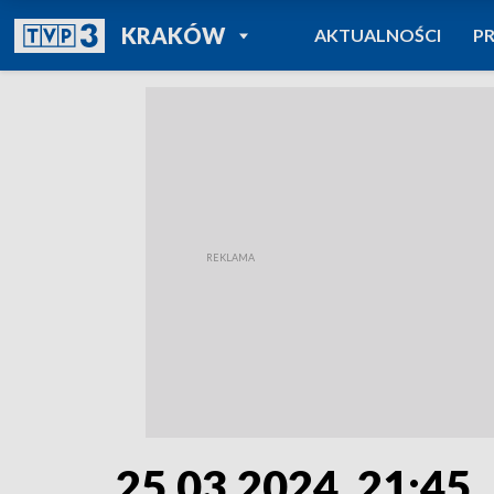
POWRÓT DO
KRAKÓW
AKTUALNOŚCI
P
TVP REGIONY
25.03.2024, 21:45