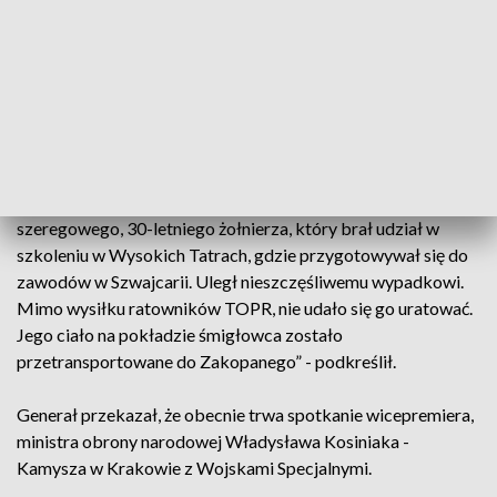
żołnierzy Wojsk Specjalnych biorących udział w szkoleniu
górskim. O wypadku poinformowało Dowództwo Generalne
Rodzajów Sił Zbrojnych.
O wypadku poinformował na późniejszym briefingu
prasowym w Warszawie gen. broni Marek Sokołowski.
„Około godziny 12. dostałem informację o śmierci starszego
szeregowego, 30-letniego żołnierza, który brał udział w
szkoleniu w Wysokich Tatrach, gdzie przygotowywał się do
zawodów w Szwajcarii. Uległ nieszczęśliwemu wypadkowi.
Mimo wysiłku ratowników TOPR, nie udało się go uratować.
Jego ciało na pokładzie śmigłowca zostało
przetransportowane do Zakopanego” - podkreślił.
Generał przekazał, że obecnie trwa spotkanie wicepremiera,
ministra obrony narodowej Władysława Kosiniaka -
Kamysza w Krakowie z Wojskami Specjalnymi.