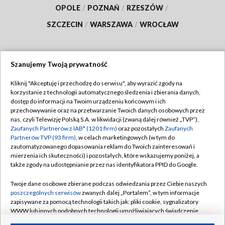
OPOLE
/
POZNAŃ
/
RZESZÓW
/
SZCZECIN
/
WARSZAWA
/
WROCŁAW
Szanujemy Twoją prywatność
Dołącz do nas:
Kliknij "Akceptuję i przechodzę do serwisu", aby wyrazić zgody na
korzystanie z technologii automatycznego śledzenia i zbierania danych,
TVP
dostęp do informacji na Twoim urządzeniu końcowym i ich
Abonament TVP
przechowywanie oraz na przetwarzanie Twoich danych osobowych przez
Regulamin TVP
nas, czyli Telewizję Polską S.A. w likwidacji (zwaną dalej również „TVP”),
Emisja w TVP
Polityka prywatności
Zaufanych Partnerów z IAB* (1201 firm)
oraz pozostałych
Zaufanych
Partnerów TVP (93 firm)
, w celach marketingowych (w tym do
Centrum informacji TVP
Moje zgody
zautomatyzowanego dopasowania reklam do Twoich zainteresowań i
mierzenia ich skuteczności) i pozostałych, które wskazujemy poniżej, a
Naziemna Telewizja Cyfrowa
Pomoc
także zgody na udostępnianie przez nas identyfikatora PPID do Google.
Sklep TVP
Biuro reklamy
Twoje dane osobowe zbierane podczas odwiedzania przez Ciebie naszych
Rada Programowa
Kontakt
poszczególnych serwisów
zwanych dalej „Portalem”, w tym informacje
zapisywane za pomocą technologii takich jak: pliki cookie, sygnalizatory
System NOS
WWW lub innych podobnych technologii umożliwiających świadczenie
dopasowanych i bezpiecznych usług, personalizację treści oraz reklam,
Informacje o nadawcy