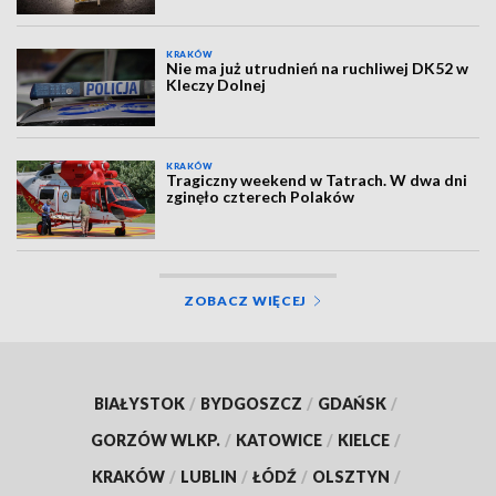
KRAKÓW
Nie ma już utrudnień na ruchliwej DK52 w
Kleczy Dolnej
KRAKÓW
Tragiczny weekend w Tatrach. W dwa dni
zginęło czterech Polaków
ZOBACZ WIĘCEJ
BIAŁYSTOK
/
BYDGOSZCZ
/
GDAŃSK
/
GORZÓW WLKP.
/
KATOWICE
/
KIELCE
/
KRAKÓW
/
LUBLIN
/
ŁÓDŹ
/
OLSZTYN
/