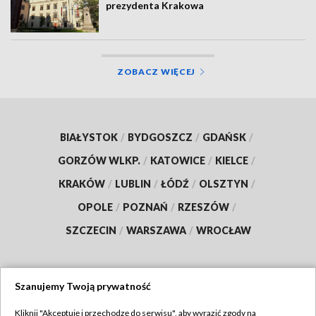
prezydenta Krakowa
ZOBACZ WIĘCEJ
BIAŁYSTOK
/
BYDGOSZCZ
/
GDAŃSK
/
GORZÓW WLKP.
/
KATOWICE
/
KIELCE
/
KRAKÓW
/
LUBLIN
/
ŁÓDŹ
/
OLSZTYN
/
OPOLE
/
POZNAŃ
/
RZESZÓW
/
SZCZECIN
/
WARSZAWA
/
WROCŁAW
Szanujemy Twoją prywatność
Dołącz do nas:
Kliknij "Akceptuję i przechodzę do serwisu", aby wyrazić zgody na