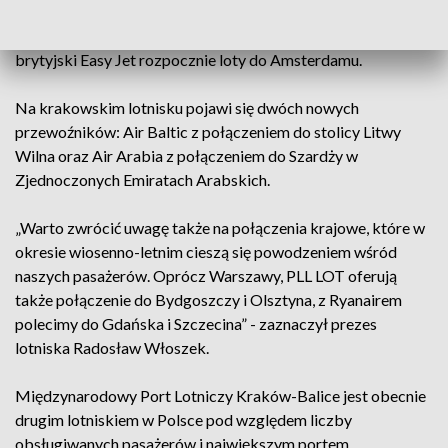
oraz Olbii i Triestu we Włoszech. Brussels Airlines powróci
po przerwie z połączeniem do Brukseli, zaś od września
brytyjski Easy Jet rozpocznie loty do Amsterdamu.
Na krakowskim lotnisku pojawi się dwóch nowych
przewoźników: Air Baltic z połączeniem do stolicy Litwy
Wilna oraz Air Arabia z połączeniem do Szardży w
Zjednoczonych Emiratach Arabskich.
„Warto zwrócić uwagę także na połączenia krajowe, które w
okresie wiosenno-letnim cieszą się powodzeniem wśród
naszych pasażerów. Oprócz Warszawy, PLL LOT oferują
także połączenie do Bydgoszczy i Olsztyna, z Ryanairem
polecimy do Gdańska i Szczecina” - zaznaczył prezes
lotniska Radosław Włoszek.
Międzynarodowy Port Lotniczy Kraków-Balice jest obecnie
drugim lotniskiem w Polsce pod względem liczby
obsługiwanych pasażerów i największym portem