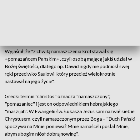
osoby wybrane przez Boga do wykonywania szczególnych
zadań +pomazane były oliwą+. W Księdze Królewskiej
czytamy np., że +kapłan Sadok wziął róg oliwy z Namiotu i
namaścił Salomona. Wtedy zagrano na rogu, a cały lud
zawołał: +" – powiedział ks. prof. Kulbacki.
Wyjaśnił, że "z chwilą namaszczenia król stawał się
+pomazańcem Pańskim+, czyli osobą mającą jakiś udział w
Bożej świętości, dlatego np. Dawid nigdy nie podniósł swej
ręki przeciwko Saulowi, który przecież wielokrotnie
nastawał na jego życie".
Grecki termin "christos" oznacza "namaszczony",
"pomazaniec" i jest on odpowiednikiem hebrajskiego
"maszijah". W Ewangelii św. Łukasza Jezus sam nazwał siebie
Chrystusem, czyli namaszczonym przez Boga – "Duch Pański
spoczywa na Mnie, ponieważ Mnie namaścił i posłał Mnie,
abym ubogim niósł dobrą nowinę".