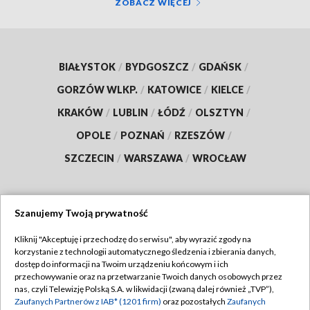
ZOBACZ WIĘCEJ
BIAŁYSTOK
/
BYDGOSZCZ
/
GDAŃSK
/
GORZÓW WLKP.
/
KATOWICE
/
KIELCE
/
KRAKÓW
/
LUBLIN
/
ŁÓDŹ
/
OLSZTYN
/
OPOLE
/
POZNAŃ
/
RZESZÓW
/
SZCZECIN
/
WARSZAWA
/
WROCŁAW
Szanujemy Twoją prywatność
Dołącz do nas:
Kliknij "Akceptuję i przechodzę do serwisu", aby wyrazić zgody na
korzystanie z technologii automatycznego śledzenia i zbierania danych,
TVP
dostęp do informacji na Twoim urządzeniu końcowym i ich
Abonament TVP
przechowywanie oraz na przetwarzanie Twoich danych osobowych przez
Regulamin TVP
nas, czyli Telewizję Polską S.A. w likwidacji (zwaną dalej również „TVP”),
Emisja w TVP
Polityka prywatności
Zaufanych Partnerów z IAB* (1201 firm)
oraz pozostałych
Zaufanych