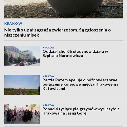
KRAKÓW
Nie tylko upał zagraża zwierzętom. Są zgłoszenia o
niszczeniu misek
KRAKÓW
Oddział chorób płuc znów działa w
Szpitalu Narutowicza
KRAKÓW
Partia Razem apeluje o późnowieczorne
połączenie kolejowe między Krakowem i
Katowicami
KRAKÓW
Ponad 4 tysiące pielgrzymów wyruszyło z
Krakowa na Jasną Górę