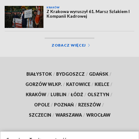
KRAKÓW
Z Krakowa wyruszył 61. Marsz Szlakiem I
Kompanii Kadrowej
ZOBACZ WIĘCEJ
BIAŁYSTOK
/
BYDGOSZCZ
/
GDAŃSK
/
GORZÓW WLKP.
/
KATOWICE
/
KIELCE
/
KRAKÓW
/
LUBLIN
/
ŁÓDŹ
/
OLSZTYN
/
OPOLE
/
POZNAŃ
/
RZESZÓW
/
SZCZECIN
/
WARSZAWA
/
WROCŁAW