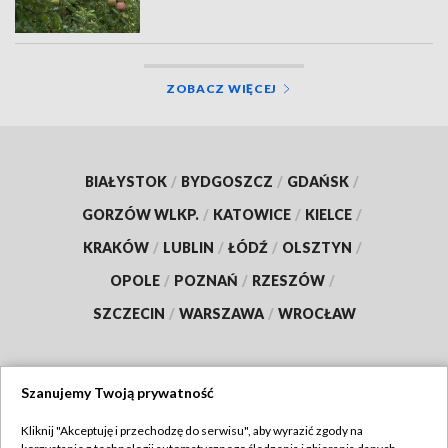
ZOBACZ WIĘCEJ
BIAŁYSTOK
/
BYDGOSZCZ
/
GDAŃSK
/
GORZÓW WLKP.
/
KATOWICE
/
KIELCE
/
KRAKÓW
/
LUBLIN
/
ŁÓDŹ
/
OLSZTYN
/
OPOLE
/
POZNAŃ
/
RZESZÓW
/
SZCZECIN
/
WARSZAWA
/
WROCŁAW
Szanujemy Twoją prywatność
Dołącz do nas:
Kliknij "Akceptuję i przechodzę do serwisu", aby wyrazić zgody na