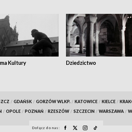
ma Kultury
Dziedzictwo
SZCZ
/
GDAŃSK
/
GORZÓW WLKP.
/
KATOWICE
/
KIELCE
/
KRA
N
/
OPOLE
/
POZNAŃ
/
RZESZÓW
/
SZCZECIN
/
WARSZAWA
/
W
Dołącz do nas: