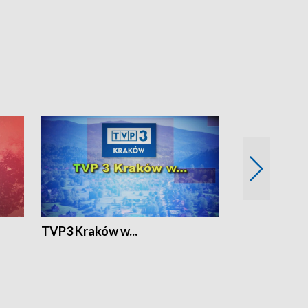
TVP3 Kraków w...
Ślizg