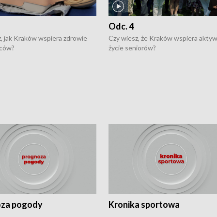
Odc. 4
, jak Kraków wspiera zdrowie
Czy wiesz, że Kraków wspiera akty
ców?
życie seniorów?
za pogody
Kronika sportowa