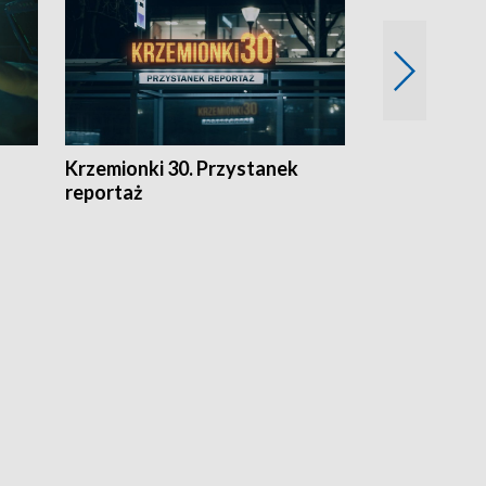
Krzemionki 30. Przystanek
Kraków - jak
reportaż