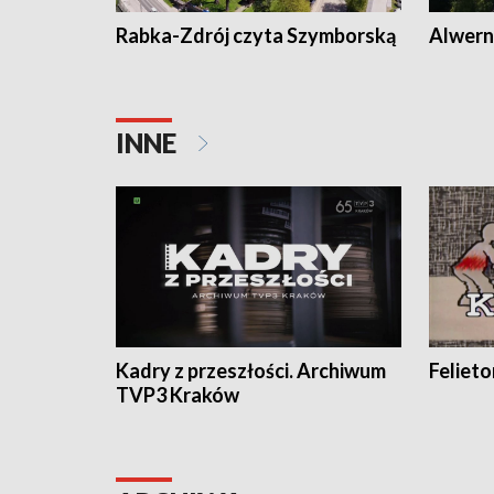
Rabka-Zdrój czyta Szymborską
Alwern
INNE
Kadry z przeszłości. Archiwum
Feliet
TVP3 Kraków