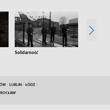
Solidarność
Trudne lata
KÓW
/
LUBLIN
/
ŁÓDŹ
/
ROCŁAW