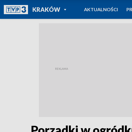
POWRÓT DO
KRAKÓW
AKTUALNOŚCI
P
TVP REGIONY
Porządki w ogródk