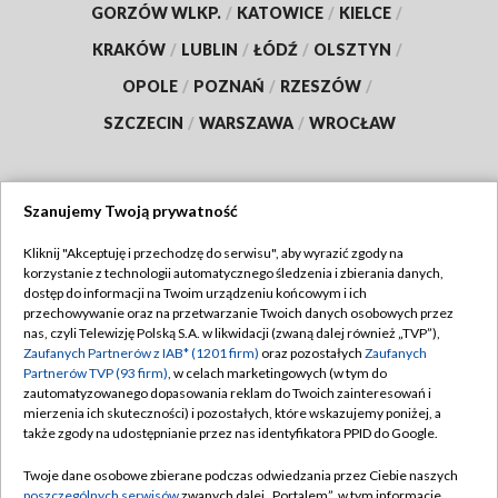
GORZÓW WLKP.
/
KATOWICE
/
KIELCE
/
KRAKÓW
/
LUBLIN
/
ŁÓDŹ
/
OLSZTYN
/
OPOLE
/
POZNAŃ
/
RZESZÓW
/
SZCZECIN
/
WARSZAWA
/
WROCŁAW
Szanujemy Twoją prywatność
Dołącz do nas:
Kliknij "Akceptuję i przechodzę do serwisu", aby wyrazić zgody na
korzystanie z technologii automatycznego śledzenia i zbierania danych,
TVP
dostęp do informacji na Twoim urządzeniu końcowym i ich
Abonament TVP
przechowywanie oraz na przetwarzanie Twoich danych osobowych przez
Regulamin TVP
nas, czyli Telewizję Polską S.A. w likwidacji (zwaną dalej również „TVP”),
Emisja w TVP
Polityka prywatności
Zaufanych Partnerów z IAB* (1201 firm)
oraz pozostałych
Zaufanych
Partnerów TVP (93 firm)
, w celach marketingowych (w tym do
Centrum informacji TVP
Moje zgody
zautomatyzowanego dopasowania reklam do Twoich zainteresowań i
mierzenia ich skuteczności) i pozostałych, które wskazujemy poniżej, a
Naziemna Telewizja Cyfrowa
Pomoc
także zgody na udostępnianie przez nas identyfikatora PPID do Google.
Sklep TVP
Biuro reklamy
Twoje dane osobowe zbierane podczas odwiedzania przez Ciebie naszych
Rada Programowa
Kontakt
poszczególnych serwisów
zwanych dalej „Portalem”, w tym informacje