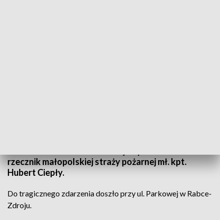
Tragiczny poniedziałek na Podhalu
Źródło: PAP/Grzegorz Momot
Trzy osoby, w tym sześcioletnie dziecko, zginęły
przygniecione przez powalone pod wpływem
wiatru drzewo w Rabce-Zdroju – poinformował
rzecznik małopolskiej straży pożarnej mł. kpt.
Hubert Ciepły.
Do tragicznego zdarzenia doszło przy ul. Parkowej w Rabce-
Zdroju.