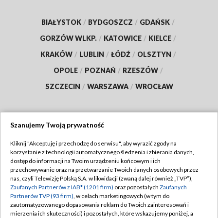
BIAŁYSTOK
/
BYDGOSZCZ
/
GDAŃSK
/
GORZÓW WLKP.
/
KATOWICE
/
KIELCE
/
KRAKÓW
/
LUBLIN
/
ŁÓDŹ
/
OLSZTYN
/
OPOLE
/
POZNAŃ
/
RZESZÓW
/
SZCZECIN
/
WARSZAWA
/
WROCŁAW
Szanujemy Twoją prywatność
Dołącz do nas:
Kliknij "Akceptuję i przechodzę do serwisu", aby wyrazić zgody na
korzystanie z technologii automatycznego śledzenia i zbierania danych,
TVP
dostęp do informacji na Twoim urządzeniu końcowym i ich
Abonament TVP
przechowywanie oraz na przetwarzanie Twoich danych osobowych przez
Regulamin TVP
nas, czyli Telewizję Polską S.A. w likwidacji (zwaną dalej również „TVP”),
Emisja w TVP
Zaufanych Partnerów z IAB* (1201 firm)
oraz pozostałych
Zaufanych
Polityka prywatności
Partnerów TVP (93 firm)
, w celach marketingowych (w tym do
Centrum informacji TVP
Moje zgody
zautomatyzowanego dopasowania reklam do Twoich zainteresowań i
mierzenia ich skuteczności) i pozostałych, które wskazujemy poniżej, a
Naziemna Telewizja Cyfrowa