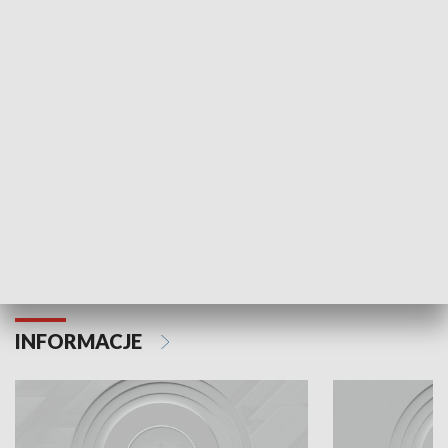
Odc. 6
Odc. 5
Czy wiesz, że Kraków inwestuje w edukację i
Czy wiesz, jak Kr
rozwój młodych?
mieszkańców?
INFORMACJE